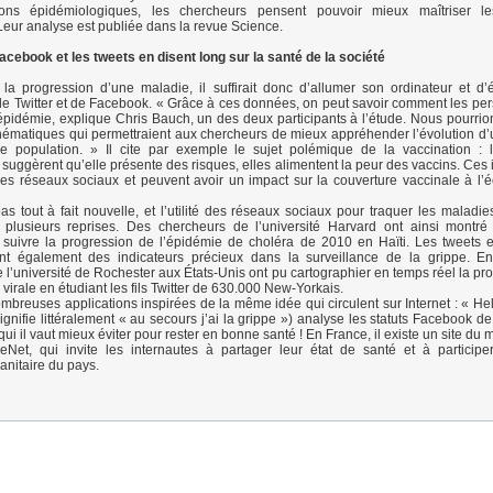
tions épidémiologiques, les chercheurs pensent pouvoir mieux maîtriser l
 Leur analyse est publiée dans la revue Science.
acebook et les tweets en disent long sur la santé de la société
la progression d’une maladie, il suffirait donc d’allumer son ordinateur et d’
de Twitter et de Facebook. « Grâce à ces données, on peut savoir comment les pe
épidémie, explique Chris Bauch, un des deux participants à l’étude. Nous pourrio
ématiques qui permettraient aux chercheurs de mieux appréhender l’évolution d
e population. » Il cite par exemple le sujet polémique de la vaccination : 
 suggèrent qu’elle présente des risques, elles alimentent la peur des vaccins. Ces 
 les réseaux sociaux et peuvent avoir un impact sur la couverture vaccinale à l’é
pas tout à fait nouvelle, et l’utilité des réseaux sociaux pour traquer les maladie
plusieurs reprises. Des chercheurs de l’université Harvard ont ainsi montré 
 suivre la progression de l’épidémie de choléra de 2010 en Haïti. Les tweets et
t également des indicateurs précieux dans la surveillance de la grippe. E
 l’université de Rochester aux États-Unis ont pu cartographier en temps réel la pr
n virale en étudiant les fils Twitter de 630.000 New-Yorkais.
nombreuses applications inspirées de la même idée qui circulent sur Internet : « He
signifie littéralement « au secours j’ai la grippe ») analyse les statuts Facebook d
ui il vaut mieux éviter pour rester en bonne santé ! En France, il existe un site du
eNet, qui invite les internautes à partager leur état de santé et à participe
anitaire du pays.