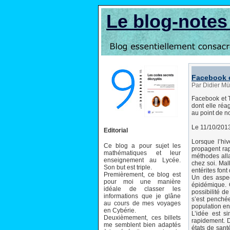
Le blog-note
Facebook e
Par Didier Mü
Facebook et Tw
dont elle réa
au point de n
Le 11/10/201
Editorial
Lorsque l’hi
Ce blog a pour sujet les
propagent rap
mathématiques et leur
méthodes alla
enseignement au Lycée.
chez soi. Mal
Son but est triple.
entérites fon
Premièrement, ce blog est
Un des aspec
pour moi une manière
épidémique. O
idéale de classer les
possibilité d
informations que je glâne
s’est penché
au cours de mes voyages
population e
en Cybérie.
L’idée est s
Deuxièmement, ces billets
rapidement.
me semblent bien adaptés
états de sant