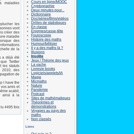
Cours en ligne/MOOC
es maladies
Cryptographie
Deux minutes pour...
Dictionnaire
Doc/séries/films/vidéos
Drôles de statistiques
éplucher les
En classe
rsonnes vont
Enigmes/casse-tête
ns créer des
Fouloscopie
’une maladie
Histoire des maths
lorsque des
Humour/bêtisier
informations
Il y a des maths là ?
chelle de la
Illusions
Insolite
s a déjà été
Jeux / Théorie des jeux
que Twitter
La vache
 les statuts
Livres/e-books
n 2010, des
Logiciels/applets/IA
opagation de
Magie
Micmaths
lp I have the
Nature
e vos amis et
Pandémie
 même acabit,
Podcast
r ainsi à la
Sites de mathématiques
Théorèmes et
démonstrations
lu 4495 fois
Voyages au pays des
maths
Non classés
Liens
Qui suis-je ?