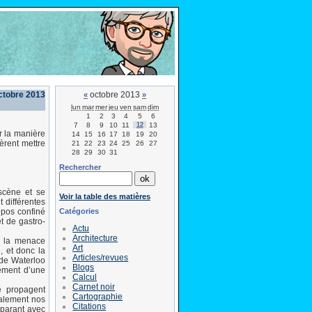
ctobre 2013
octobre 2013
«
»
lun
mar
mer
jeu
ven
sam
dim
1
2
3
4
5
6
7
8
9
10
11
12
13
ur la manière
14
15
16
17
18
19
20
èrent mettre
21
22
23
24
25
26
27
28
29
30
31
Rechercher
 scène et se
Voir la table des matières
 différentes
Catégories
epos confiné
t de gastro-
Actu
Architecture
 à la menace
Art
e, et donc la
Articles/revues
 de Waterloo
Blogs
tement d’une
Calcul
Carnet noir
se propagent
Cartographie
alement nos
Citations
mparant avec