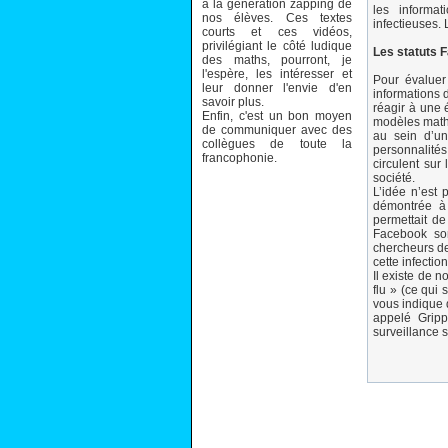
à la génération zapping de
les informa
nos élèves. Ces textes
infectieuses.
courts et ces vidéos,
privilégiant le côté ludique
Les statuts F
des maths, pourront, je
l'espère, les intéresser et
Pour évaluer 
leur donner l'envie d'en
informations 
savoir plus.
réagir à une 
Enfin, c'est un bon moyen
modèles math
de communiquer avec des
au sein d’un
collègues de toute la
personnalités
francophonie.
circulent sur
société.
L’idée n’est 
démontrée à 
permettait de
Facebook son
chercheurs de
cette infectio
Il existe de 
flu » (ce qui 
vous indique q
appelé Gripp
surveillance s