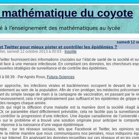
s mathématique du coyote
samedi 12 o
t Twitter pour mieux pister et contrôler les épidémies ?
ller, samedi 12 octobre 2013 à 00:03
-
Insolite
itter fournissent des informations cruciales sur l’état de santé de la société et s
git face à une menace infectieuse. En compilant ces données, les chercheurs esp
ouvelles stratégies de surveillance et de contrôle des épidémies.
3 à 08:39 - Par Agnès Roux,
Futura-Sciences
ver approche, les infections virales et bactériennes occupent le devant de la
idement au sein de la population. Afin de s’en protéger, les médecins préconisent
nt du simple lavage de main à la campagne de vaccination, en passant par le r
heureusement, cela n’est généralement pas suffisant et les épidémies de grippe e
t des ravages chaque année.
ts qui régit la diffusion d’une maladie est la manière dont la société réagit
r, ce paramètre étant difficilement prévisible, cela ne facilite pas la surveillanc
e contrôler la progression d’une infection. Une équipe canadienne de l’université
e sur le problème et a trouvé une solution originale pour anticiper le compor
n réponse à la naissance d’une vague épidémique.
imple : sur les réseaux sociaux, tels que Facebook et Twitter, les opinions 
 De la même manière que nous communiquons nos pensées, nous indiquons ég
é sur Internet. En analysant les données recueillies sur ces réseaux et en les co