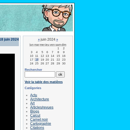
18 juin 2024
juin 2024
«
»
lun
mar
mer
jeu
ven
sam
dim
1
2
3
4
5
6
7
8
9
10
11
12
13
14
15
16
17
18
19
20
21
22
23
24
25
26
27
28
29
30
Rechercher
Voir la table des matières
Catégories
Actu
Architecture
Art
Articles/revues
Blogs
Calcul
Carnet noir
Cartographie
Citations