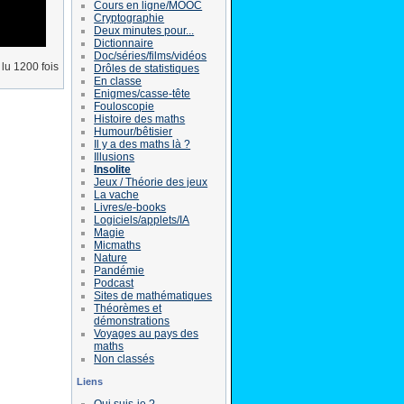
Cours en ligne/MOOC
Cryptographie
Deux minutes pour...
Dictionnaire
Doc/séries/films/vidéos
lu 1200 fois
Drôles de statistiques
En classe
Enigmes/casse-tête
Fouloscopie
Histoire des maths
Humour/bêtisier
Il y a des maths là ?
Illusions
Insolite
Jeux / Théorie des jeux
La vache
Livres/e-books
Logiciels/applets/IA
Magie
Micmaths
Nature
Pandémie
Podcast
Sites de mathématiques
Théorèmes et
démonstrations
Voyages au pays des
maths
Non classés
Liens
Qui suis-je ?