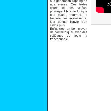
à la génération zapping de
nos élèves. Ces textes
courts et ces vidéos,
privilégiant le côté ludique
des maths, pourront, je
l'espère, les intéresser et
leur donner l'envie d'en
savoir plus.
Enfin, c'est un bon moyen
de communiquer avec des
collègues de toute la
francophonie.