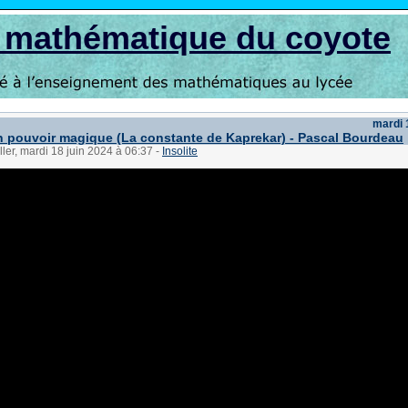
s mathématique du coyote
mardi 
n pouvoir magique (La constante de Kaprekar) - Pascal Bourdeau
ller, mardi 18 juin 2024 à 06:37
-
Insolite