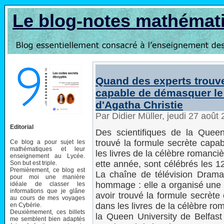
Le blog-notes mathémat
Quand des experts trouv
capable de démasquer le
d'Agatha Christie
Par Didier Müller, jeudi 27 août
Editorial
Des scientifiques de la Queen
trouvé la formule secrète capab
Ce blog a pour sujet les
mathématiques et leur
les livres de la célèbre romanciè
enseignement au Lycée.
ette année, sont célébrés les 1
Son but est triple.
Premièrement, ce blog est
La chaîne de télévision Drama
pour moi une manière
hommage : elle a organisé une é
idéale de classer les
informations que je glâne
avoir trouvé la formule secrète
au cours de mes voyages
dans les livres de la célèbre ro
en Cybérie.
Deuxièmement, ces billets
la Queen University de Belfast
me semblent bien adaptés