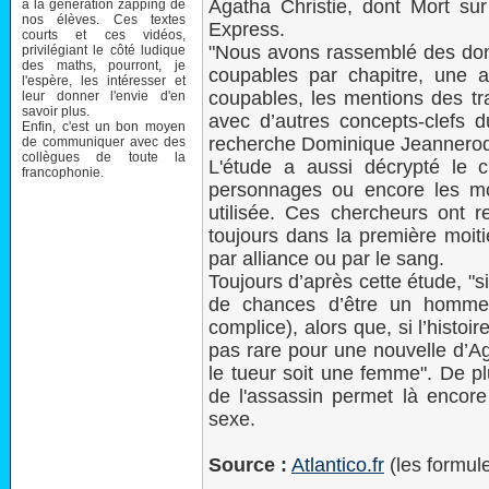
Agatha Christie, dont Mort sur
à la génération zapping de
nos élèves. Ces textes
Express.
courts et ces vidéos,
"Nous avons rassemblé des don
privilégiant le côté ludique
des maths, pourront, je
coupables par chapitre, une 
l'espère, les intéresser et
coupables, les mentions des tra
leur donner l'envie d'en
savoir plus.
avec d’autres concepts-clefs d
Enfin, c'est un bon moyen
recherche Dominique Jeannero
de communiquer avec des
collègues de toute la
L'étude a aussi décrypté le 
francophonie.
personnages ou encore les mo
utilisée. Ces chercheurs ont 
toujours dans la première moitié
par alliance ou par le sang.
Toujours d’après cette étude, "si
de chances d’être un homm
complice), alors que, si l’histo
pas rare pour une nouvelle d’Ag
le tueur soit une femme". De p
de l'assassin permet là encore 
sexe.
Source :
Atlantico.fr
(les formule