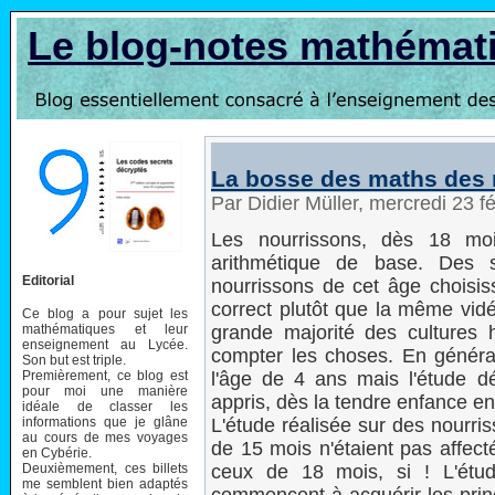
Le blog-notes mathémat
La bosse des maths des 
Par Didier Müller, mercredi 23 f
Les nourrissons, dès 18 moi
arithmétique de base. Des s
Editorial
nourrissons de cet âge choisi
correct plutôt que la même vid
Ce blog a pour sujet les
mathématiques et leur
grande majorité des cultures
enseignement au Lycée.
compter les choses. En général
Son but est triple.
Premièrement, ce blog est
l'âge de 4 ans mais l'étude dé
pour moi une manière
appris, dès la tendre enfance en 
idéale de classer les
informations que je glâne
L'étude réalisée sur des nourr
au cours de mes voyages
de 15 mois n'étaient pas affec
en Cybérie.
Deuxièmement, ces billets
ceux de 18 mois, si ! L'étu
me semblent bien adaptés