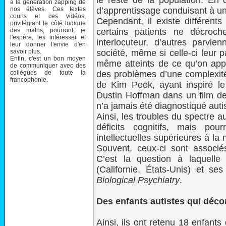
le reste de la population. En d
à la génération zapping de
nos élèves. Ces textes
d’apprentissage conduisant à un
courts et ces vidéos,
Cependant, il existe différents
privilégiant le côté ludique
des maths, pourront, je
certains patients ne décroc
l'espère, les intéresser et
interlocuteur, d’autres parvi
leur donner l'envie d'en
savoir plus.
société, même si celle-ci leur p
Enfin, c'est un bon moyen
même atteints de ce qu’on appe
de communiquer avec des
collègues de toute la
des problèmes d’une complexité 
francophonie.
de Kim Peek, ayant inspiré l
Dustin Hoffman dans un film de 
n’a jamais été diagnostiqué auti
Ainsi, les troubles du spectre 
déficits cognitifs, mais pou
intellectuelles supérieures à l
Souvent, ceux-ci sont associ
C’est la question à laquelle
(Californie, États-Unis) et s
Biological Psychiatry
.
Des enfants autistes qui dé
Ainsi, ils ont retenu 18 enfant