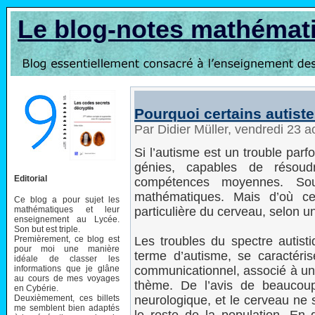
Le blog-notes mathémat
Pourquoi certains autiste
Par Didier Müller, vendredi 23 
Si l’autisme est un trouble parfo
génies, capables de résou
Editorial
compétences moyennes. Sou
mathématiques. Mais d’où cel
Ce blog a pour sujet les
mathématiques et leur
particulière du cerveau, selon 
enseignement au Lycée.
Son but est triple.
Premièrement, ce blog est
Les troubles du spectre autist
pour moi une manière
terme d’autisme, se caractérise
idéale de classer les
informations que je glâne
communicationnel, associé à un 
au cours de mes voyages
thème. De l’avis de beaucoup
en Cybérie.
Deuxièmement, ces billets
neurologique, et le cerveau ne
me semblent bien adaptés