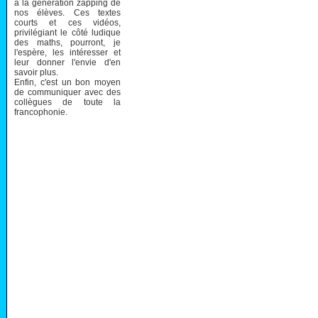
à la génération zapping de
nos élèves. Ces textes
courts et ces vidéos,
privilégiant le côté ludique
des maths, pourront, je
l'espère, les intéresser et
leur donner l'envie d'en
savoir plus.
Enfin, c'est un bon moyen
de communiquer avec des
collègues de toute la
francophonie.