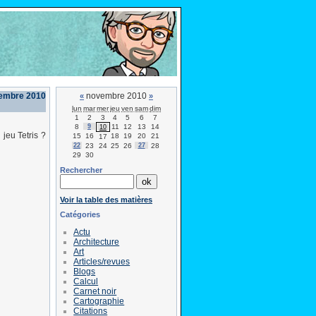
vembre 2010
novembre 2010
«
»
lun
mar
mer
jeu
ven
sam
dim
1
2
3
4
5
6
7
8
9
11
12
13
14
10
 jeu Tetris ?
15
16
18
19
20
21
17
22
23
24
25
26
27
28
29
30
Rechercher
Voir la table des matières
Catégories
Actu
Architecture
Art
Articles/revues
Blogs
Calcul
Carnet noir
Cartographie
Citations