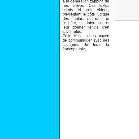
à la génération zapping de
nos élèves. Ces textes
courts et ces vidéos,
privilégiant le côté ludique
des maths, pourront, je
l'espère, les intéresser et
leur donner l'envie d'en
savoir plus.
Enfin, c'est un bon moyen
de communiquer avec des
collègues de toute la
francophonie.