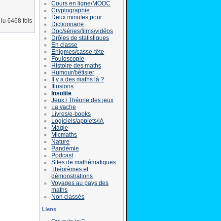
Cours en ligne/MOOC
Cryptographie
Deux minutes pour...
lu 6468 fois
Dictionnaire
Doc/séries/films/vidéos
Drôles de statistiques
En classe
Enigmes/casse-tête
Fouloscopie
Histoire des maths
Humour/bêtisier
Il y a des maths là ?
Illusions
Insolite
Jeux / Théorie des jeux
La vache
Livres/e-books
Logiciels/applets/IA
Magie
Micmaths
Nature
Pandémie
Podcast
Sites de mathématiques
Théorèmes et
démonstrations
Voyages au pays des
maths
Non classés
Liens