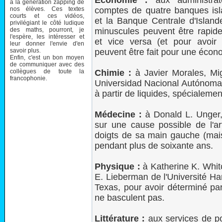
Économie :
aux administrat
à la génération zapping de
nos élèves. Ces textes
comptes de quatre banques isla
courts et ces vidéos,
et la Banque Centrale d'Islan
privilégiant le côté ludique
des maths, pourront, je
minuscules peuvent être rapi
l'espère, les intéresser et
et vice versa (et pour avoi
leur donner l'envie d'en
savoir plus.
peuvent être fait pour une écono
Enfin, c'est un bon moyen
de communiquer avec des
collègues de toute la
Chimie :
à Javier Morales, Mig
francophonie.
Universidad Nacional Autónoma 
à partir de liquides, spécialement
Médecine :
à Donald L. Unger,
sur une cause possible de l'art
doigts de sa main gauche (mais 
pendant plus de soixante ans.
Physique :
à Katherine K. Whitc
E. Lieberman de l'Université Har
Texas, pour avoir déterminé pa
ne basculent pas.
Littérature :
aux services de po