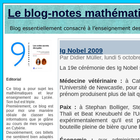
Le blog-notes mathémat
Ig Nobel 2009
Par Didier Müller, lundi 5 octob
La 19e cérémonie des Ig Nobel s
Editorial
Médecine vétérinaire :
à Cath
l'Université de Newcastle, pour
Ce blog a pour sujet les
mathématiques et leur
prénom produisent plus de lait q
enseignement au Lycée.
Son but est triple.
Premièrement, ce blog est
Paix :
à Stephan Bolliger, St
pour moi une manière
Thali et Beat Kneubuehl de l'U
idéale de classer les
informations que je glâne
expérimentalement qu'il est 
au cours de mes voyages
bouteille pleine de bière qu'une 
en Cybérie.
Deuxièmement, ces billets
me semblent bien adaptés