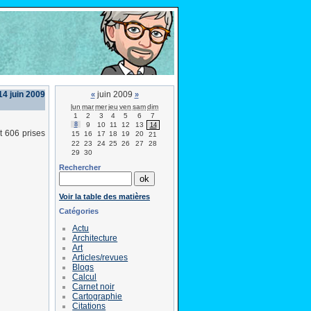
4 juin 2009
juin 2009
«
»
lun
mar
mer
jeu
ven
sam
dim
1
2
3
4
5
6
7
8
9
10
11
12
13
14
et 606 prises
15
16
17
18
19
20
21
22
23
24
25
26
27
28
29
30
Rechercher
Voir la table des matières
Catégories
Actu
Architecture
Art
Articles/revues
Blogs
Calcul
Carnet noir
Cartographie
Citations