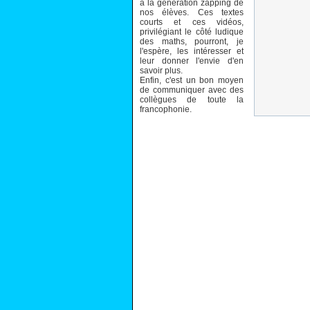
à la génération zapping de
nos élèves. Ces textes
courts et ces vidéos,
privilégiant le côté ludique
des maths, pourront, je
l'espère, les intéresser et
leur donner l'envie d'en
savoir plus.
Enfin, c'est un bon moyen
de communiquer avec des
collègues de toute la
francophonie.