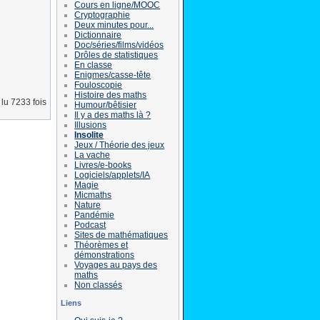
Cours en ligne/MOOC
Cryptographie
Deux minutes pour...
Dictionnaire
Doc/séries/films/vidéos
Drôles de statistiques
En classe
Enigmes/casse-tête
Fouloscopie
Histoire des maths
lu 7233 fois
Humour/bêtisier
Il y a des maths là ?
Illusions
Insolite
Jeux / Théorie des jeux
La vache
Livres/e-books
Logiciels/applets/IA
Magie
Micmaths
Nature
Pandémie
Podcast
Sites de mathématiques
Théorèmes et
démonstrations
Voyages au pays des
maths
Non classés
Liens