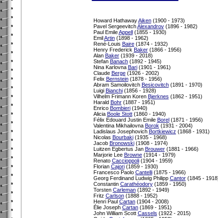
Howard Hathaway
Aiken
(1900 - 1973)
Pavel Sergeevitch
Alexandrov
(1896 - 1982)
Paul Emile
Appell
(1855 - 1930)
Emil
Artin
(1898 - 1962)
René-Louis
Baire
(1874 - 1932)
Henry Frederick
Baker
(1866 - 1956)
Alan
Baker
(1939 - 2018)
Stefan
Banach
(1892 - 1945)
Nina Karlovna
Bari
(1901 - 1961)
Claude
Berge
(1926 - 2002)
Felix
Bernstein
(1878 - 1956)
Abram Samoilovitch
Besicovitch
(1891 - 1970)
Luigi
Bianchi
(1856 - 1928)
Vilhelm Frimann Koren
Bjerknes
(1862 - 1951)
Harald
Bohr
(1887 - 1951)
Enrico
Bombieri
(1940)
Alicia
Boole Stott
(1860 - 1940)
Félix Edouard Justin Emile
Borel
(1871 - 1956)
Valentina Mikhailovna
Borok
(1931 - 2004)
Ladislaus Josephovich
Bortkiewicz
(1868 - 1931)
Nicolas
Bourbaki
(1935 - 1968)
Jacob
Bronowski
(1908 - 1974)
Luitzen Egbertus Jan
Brouwer
(1881 - 1966)
Marjorie Lee
Browne
(1914 - 1979)
Renato
Caccioppoli
(1904 - 1959)
Florian
Cajori
(1859 - 1930)
Francesco Paolo
Cantelli
(1875 - 1966)
Georg Ferdinand Ludwig Philipp
Cantor
(1845 - 1918
Constantin
Carathéodory
(1859 - 1950)
Torsten
Carleman
(1892 - 1949)
Fritz
Carlson
(1888 - 1952)
Henri Paul
Cartan
(1904 - 2008)
Élie Joseph
Cartan
(1869 - 1951)
John William Scott
Cassels
(1922 - 2015)