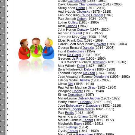
Guido
Castelnuovo
(1865 - 1952)
David Gawen
Champernowne
(1912 - 2000)
Shiing-shen
Chern
(1911 - 2004)
André-Louis
Cholesky
(1875 - 1918)
Fan Rong King
Chung Graham
(1949)
Paul Joseph
Cohen
(1934 - 2007)
Lothar
Collatz
(1910 - 1990)
Alain
Connes
(1947)
John Horton
Conway
(1937 - 2020)
Richard
Courant
(1888 - 1972)
Gertrude Mary
Cox
(1900 - 1978)
Elbert Frank
Cox
(1895 - 1969)
Harold Scott MacDonald
Coxeter
(1907 - 2003)
George Bernard
Dantzig
(1914 - 2005)
Ingrid
Daubechies
(1954)
Ennio
De Giorgi
(1928 - 1996)
Georges
de Rham
(1903 - 1990)
Julius Wilhelm Richard
Dedekind
(1831 - 1916)
Max Wilhelm
Dehn
(1878 - 1952)
Boris Nikolaevich
Delone
(1890 - 1980)
Leonard Eugene
Dickson
(1874 - 1954)
Jean Alexandre Eugène
Dieudonné
(1906 - 1992)
Edsger Wybe
Dijkstra
(1930 - 2002)
Ulisse
Dini
(1845 - 1918)
Paul Adrien Maurice
Dirac
(1902 - 1984)
Wolfgang
Doeblin
(1915 - 1940)
Simon
Donaldson
(1957)
Marie-Louise
Dubreil-Jacotin
(1903 - 1972)
Henry Ernest
Dudeney
(1857 - 1930)
José
Echegaray y Eizaguirre
(1832 - 1916)
Winifred
Edgerton Merrill
(1862 - 1951)
Paul
Erdös
(1913 - 1996)
Agner Krarup
Erlang
(1878 - 1929)
Maurits Cornelis
Escher
(1898 - 1972)
Machgielis
Euwe
(1901 - 1981)
Gerd
Faltings
(1954)
Gyula
Farkas
(1847 - 1930)
Mary Celine
Fasenmyer
(1906 - 1996)