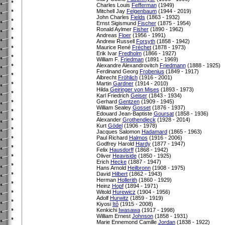
Charles Louis
Fefferman
(1949)
Mitchell Jay
Feigenbaum
(1944 - 2019)
John Charles
Fields
(1863 - 1932)
Ernst Sigismund
Fischer
(1875 - 1954)
Ronald Aylmer
Fisher
(1890 - 1962)
Andreas
Floer
(1956 - 1991)
Andrew Russell
Forsyth
(1858 - 1942)
Maurice René
Fréchet
(1878 - 1973)
Erik Ivar
Fredholm
(1866 - 1927)
William F.
Friedman
(1891 - 1969)
Alexandre Alexandrovitch
Friedmann
(1888 - 1925)
Ferdinand Georg
Frobenius
(1849 - 1917)
Albrecht
Fröhlich
(1916 - 2001)
Martin
Gardner
(1914 - 2010)
Hilda
Geiringer von Mises
(1893 - 1973)
Karl Friedrich
Geiser
(1843 - 1934)
Gerhard
Gentzen
(1909 - 1945)
William Sealey
Gosset
(1876 - 1937)
Edouard Jean-Baptiste
Goursat
(1858 - 1936)
Alexander
Grothendieck
(1928 - 2014)
Kurt
Gödel
(1906 - 1978)
Jacques Salomon
Hadamard
(1865 - 1963)
Paul Richard
Halmos
(1916 - 2006)
Godfrey Harold
Hardy
(1877 - 1947)
Felix
Hausdorff
(1868 - 1942)
Oliver
Heaviside
(1850 - 1925)
Erich
Hecke
(1887 - 1947)
Hans Arnold
Heilbronn
(1908 - 1975)
David
Hilbert
(1862 - 1943)
Herman
Hollerith
(1860 - 1929)
Heinz
Hopf
(1894 - 1971)
Witold
Hurewicz
(1904 - 1956)
Adolf
Hurwitz
(1859 - 1919)
Kiyosi
Itô
(1915 - 2008)
Kenkichi
Iwasawa
(1917 - 1998)
William Ernest
Johnson
(1858 - 1931)
Marie Ennemond Camille
Jordan
(1838 - 1922)