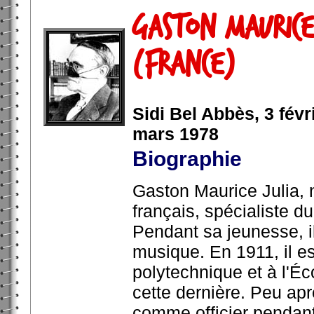
Gaston Maurice
(France)
Sidi Bel Abbès, 3 févr
mars 1978
Biographie
Gaston Maurice Julia, 
français, spécialiste d
Pendant sa jeunesse, i
musique. En 1911, il e
polytechnique et à l'Éc
cette dernière. Peu aprè
comme officier pendant