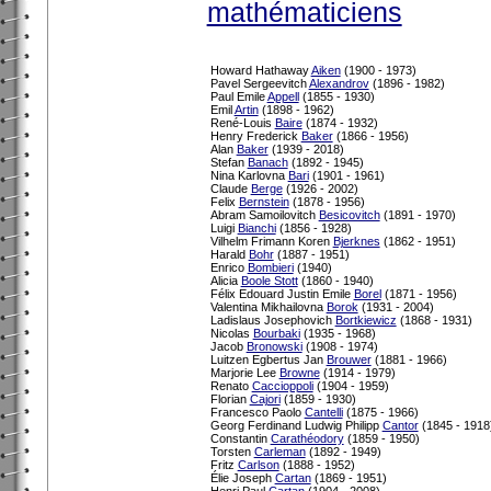
mathématiciens
Howard Hathaway
Aiken
(1900 - 1973)
Pavel Sergeevitch
Alexandrov
(1896 - 1982)
Paul Emile
Appell
(1855 - 1930)
Emil
Artin
(1898 - 1962)
René-Louis
Baire
(1874 - 1932)
Henry Frederick
Baker
(1866 - 1956)
Alan
Baker
(1939 - 2018)
Stefan
Banach
(1892 - 1945)
Nina Karlovna
Bari
(1901 - 1961)
Claude
Berge
(1926 - 2002)
Felix
Bernstein
(1878 - 1956)
Abram Samoilovitch
Besicovitch
(1891 - 1970)
Luigi
Bianchi
(1856 - 1928)
Vilhelm Frimann Koren
Bjerknes
(1862 - 1951)
Harald
Bohr
(1887 - 1951)
Enrico
Bombieri
(1940)
Alicia
Boole Stott
(1860 - 1940)
Félix Edouard Justin Emile
Borel
(1871 - 1956)
Valentina Mikhailovna
Borok
(1931 - 2004)
Ladislaus Josephovich
Bortkiewicz
(1868 - 1931)
Nicolas
Bourbaki
(1935 - 1968)
Jacob
Bronowski
(1908 - 1974)
Luitzen Egbertus Jan
Brouwer
(1881 - 1966)
Marjorie Lee
Browne
(1914 - 1979)
Renato
Caccioppoli
(1904 - 1959)
Florian
Cajori
(1859 - 1930)
Francesco Paolo
Cantelli
(1875 - 1966)
Georg Ferdinand Ludwig Philipp
Cantor
(1845 - 1918
Constantin
Carathéodory
(1859 - 1950)
Torsten
Carleman
(1892 - 1949)
Fritz
Carlson
(1888 - 1952)
Élie Joseph
Cartan
(1869 - 1951)
Henri Paul
Cartan
(1904 - 2008)