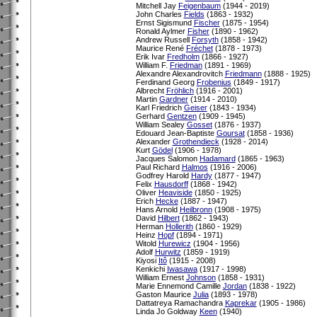
Mitchell Jay
Feigenbaum
(1944 - 2019)
John Charles
Fields
(1863 - 1932)
Ernst Sigismund
Fischer
(1875 - 1954)
Ronald Aylmer
Fisher
(1890 - 1962)
Andrew Russell
Forsyth
(1858 - 1942)
Maurice René
Fréchet
(1878 - 1973)
Erik Ivar
Fredholm
(1866 - 1927)
William F.
Friedman
(1891 - 1969)
Alexandre Alexandrovitch
Friedmann
(1888 - 1925)
Ferdinand Georg
Frobenius
(1849 - 1917)
Albrecht
Fröhlich
(1916 - 2001)
Martin
Gardner
(1914 - 2010)
Karl Friedrich
Geiser
(1843 - 1934)
Gerhard
Gentzen
(1909 - 1945)
William Sealey
Gosset
(1876 - 1937)
Edouard Jean-Baptiste
Goursat
(1858 - 1936)
Alexander
Grothendieck
(1928 - 2014)
Kurt
Gödel
(1906 - 1978)
Jacques Salomon
Hadamard
(1865 - 1963)
Paul Richard
Halmos
(1916 - 2006)
Godfrey Harold
Hardy
(1877 - 1947)
Felix
Hausdorff
(1868 - 1942)
Oliver
Heaviside
(1850 - 1925)
Erich
Hecke
(1887 - 1947)
Hans Arnold
Heilbronn
(1908 - 1975)
David
Hilbert
(1862 - 1943)
Herman
Hollerith
(1860 - 1929)
Heinz
Hopf
(1894 - 1971)
Witold
Hurewicz
(1904 - 1956)
Adolf
Hurwitz
(1859 - 1919)
Kiyosi
Itô
(1915 - 2008)
Kenkichi
Iwasawa
(1917 - 1998)
William Ernest
Johnson
(1858 - 1931)
Marie Ennemond Camille
Jordan
(1838 - 1922)
Gaston Maurice
Julia
(1893 - 1978)
Dattatreya Ramachandra
Kaprekar
(1905 - 1986)
Linda Jo Goldway
Keen
(1940)