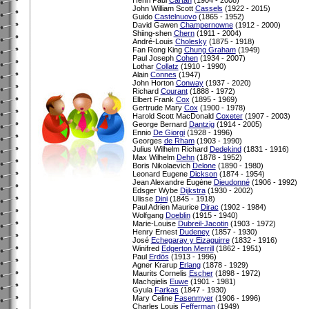
John William Scott
Cassels
(1922 - 2015)
Guido
Castelnuovo
(1865 - 1952)
David Gawen
Champernowne
(1912 - 2000)
Shiing-shen
Chern
(1911 - 2004)
André-Louis
Cholesky
(1875 - 1918)
Fan Rong King
Chung Graham
(1949)
Paul Joseph
Cohen
(1934 - 2007)
Lothar
Collatz
(1910 - 1990)
Alain
Connes
(1947)
John Horton
Conway
(1937 - 2020)
Richard
Courant
(1888 - 1972)
Elbert Frank
Cox
(1895 - 1969)
Gertrude Mary
Cox
(1900 - 1978)
Harold Scott MacDonald
Coxeter
(1907 - 2003)
George Bernard
Dantzig
(1914 - 2005)
Ennio
De Giorgi
(1928 - 1996)
Georges
de Rham
(1903 - 1990)
Julius Wilhelm Richard
Dedekind
(1831 - 1916)
Max Wilhelm
Dehn
(1878 - 1952)
Boris Nikolaevich
Delone
(1890 - 1980)
Leonard Eugene
Dickson
(1874 - 1954)
Jean Alexandre Eugène
Dieudonné
(1906 - 1992)
Edsger Wybe
Dijkstra
(1930 - 2002)
Ulisse
Dini
(1845 - 1918)
Paul Adrien Maurice
Dirac
(1902 - 1984)
Wolfgang
Doeblin
(1915 - 1940)
Marie-Louise
Dubreil-Jacotin
(1903 - 1972)
Henry Ernest
Dudeney
(1857 - 1930)
José
Echegaray y Eizaguirre
(1832 - 1916)
Winifred
Edgerton Merrill
(1862 - 1951)
Paul
Erdös
(1913 - 1996)
Agner Krarup
Erlang
(1878 - 1929)
Maurits Cornelis
Escher
(1898 - 1972)
Machgielis
Euwe
(1901 - 1981)
Gyula
Farkas
(1847 - 1930)
Mary Celine
Fasenmyer
(1906 - 1996)
Charles Louis
Fefferman
(1949)