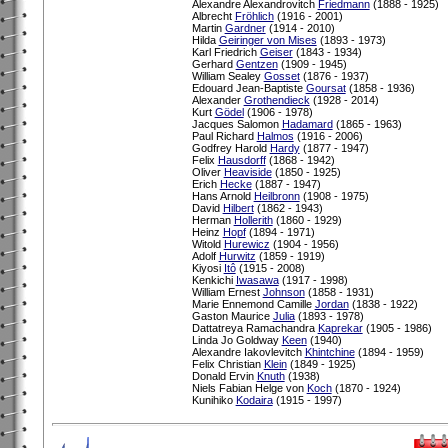
Alexandre Alexandrovitch
Friedmann
(1888 - 1925)
Albrecht
Fröhlich
(1916 - 2001)
Martin
Gardner
(1914 - 2010)
Hilda
Geiringer von Mises
(1893 - 1973)
Karl Friedrich
Geiser
(1843 - 1934)
Gerhard
Gentzen
(1909 - 1945)
William Sealey
Gosset
(1876 - 1937)
Edouard Jean-Baptiste
Goursat
(1858 - 1936)
Alexander
Grothendieck
(1928 - 2014)
Kurt
Gödel
(1906 - 1978)
Jacques Salomon
Hadamard
(1865 - 1963)
Paul Richard
Halmos
(1916 - 2006)
Godfrey Harold
Hardy
(1877 - 1947)
Felix
Hausdorff
(1868 - 1942)
Oliver
Heaviside
(1850 - 1925)
Erich
Hecke
(1887 - 1947)
Hans Arnold
Heilbronn
(1908 - 1975)
David
Hilbert
(1862 - 1943)
Herman
Hollerith
(1860 - 1929)
Heinz
Hopf
(1894 - 1971)
Witold
Hurewicz
(1904 - 1956)
Adolf
Hurwitz
(1859 - 1919)
Kiyosi
Itô
(1915 - 2008)
Kenkichi
Iwasawa
(1917 - 1998)
William Ernest
Johnson
(1858 - 1931)
Marie Ennemond Camille
Jordan
(1838 - 1922)
Gaston Maurice
Julia
(1893 - 1978)
Dattatreya Ramachandra
Kaprekar
(1905 - 1986)
Linda Jo Goldway
Keen
(1940)
Alexandre Iakovlevitch
Khintchine
(1894 - 1959)
Felix Christian
Klein
(1849 - 1925)
Donald Ervin
Knuth
(1938)
Niels Fabian Helge von
Koch
(1870 - 1924)
Kunihiko
Kodaira
(1915 - 1997)