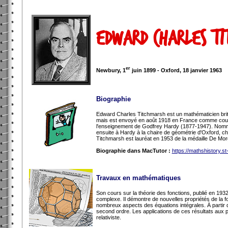
Edward Charles T
er
Newbury, 1
juin 1899 - Oxford, 18 janvier 1963
Biographie
Edward Charles Titchmarsh est un mathématicien britan
mais est envoyé en août 1918 en France comme courrier
l'enseignement de Godfrey Hardy (1877-1947). Nommé «
ensuite à Hardy à la chaire de géométrie d'Oxford, ch
Titchmarsh est lauréat en 1953 de la médaille De Mor
Biographie dans MacTutor :
https://mathshistory.s
Travaux en mathématiques
Son cours sur la théorie des fonctions, publié en 1932
complexe. Il démontre de nouvelles propriétés de la fon
nombreux aspects des équations intégrales. À partir 
second ordre. Les applications de ces résultats aux 
relativiste.