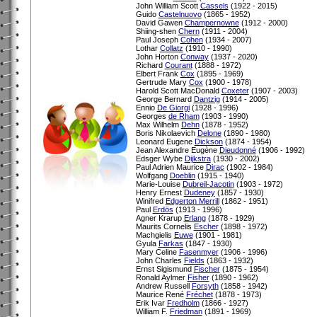
John William Scott
Cassels
(1922 - 2015)
Guido
Castelnuovo
(1865 - 1952)
David Gawen
Champernowne
(1912 - 2000)
Shiing-shen
Chern
(1911 - 2004)
Paul Joseph
Cohen
(1934 - 2007)
Lothar
Collatz
(1910 - 1990)
John Horton
Conway
(1937 - 2020)
Richard
Courant
(1888 - 1972)
Elbert Frank
Cox
(1895 - 1969)
Gertrude Mary
Cox
(1900 - 1978)
Harold Scott MacDonald
Coxeter
(1907 - 2003)
George Bernard
Dantzig
(1914 - 2005)
Ennio
De Giorgi
(1928 - 1996)
Georges
de Rham
(1903 - 1990)
Max Wilhelm
Dehn
(1878 - 1952)
Boris Nikolaevich
Delone
(1890 - 1980)
Leonard Eugene
Dickson
(1874 - 1954)
Jean Alexandre Eugène
Dieudonné
(1906 - 1992)
Edsger Wybe
Dijkstra
(1930 - 2002)
Paul Adrien Maurice
Dirac
(1902 - 1984)
Wolfgang
Doeblin
(1915 - 1940)
Marie-Louise
Dubreil-Jacotin
(1903 - 1972)
Henry Ernest
Dudeney
(1857 - 1930)
Winifred
Edgerton Merrill
(1862 - 1951)
Paul
Erdös
(1913 - 1996)
Agner Krarup
Erlang
(1878 - 1929)
Maurits Cornelis
Escher
(1898 - 1972)
Machgielis
Euwe
(1901 - 1981)
Gyula
Farkas
(1847 - 1930)
Mary Celine
Fasenmyer
(1906 - 1996)
John Charles
Fields
(1863 - 1932)
Ernst Sigismund
Fischer
(1875 - 1954)
Ronald Aylmer
Fisher
(1890 - 1962)
Andrew Russell
Forsyth
(1858 - 1942)
Maurice René
Fréchet
(1878 - 1973)
Erik Ivar
Fredholm
(1866 - 1927)
William F.
Friedman
(1891 - 1969)