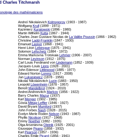
 Charles Titchmarsh
onologie des mathématiciens
Andreï Nikolaïevich
Kolmogorov
(1903 - 1987)
Wolfgang
Krull
(1899 - 1971)
Kazimierz
Kuratowski
(1896 - 1980)
Martin Wilhelm
Kutta
(1867 - 1944)
Charles Jean Gustave Nicolas de
La Vallée Poussin
(1866 - 1962)
Christine
Ladd-Franklin
(1847 - 1930)
Emanuel
Lasker
(1868 - 1941)
Henri Léon
Lebesgue
(1875 - 1941)
Solomon
Lefschetz
(1884 - 1972)
Emma Markovna Trotskaia
Lehmer
(1906 - 2007)
Norman
Levinson
(1912 - 1975)
Carl Louis Ferdinand von
Lindemann
(1852 - 1939)
Jacques-Louis
Lions
(1928 - 2001)
John Edensor
Littlewood
(1885 - 1977)
Edward Norton
Lorenz
(1917 - 2008)
Jan
Lukasiewicz
(1878 - 1956)
Nikolaï Nikolaïevitch
Luzin
(1883 - 1950)
Leopold
Löwenheim
(1878 - 1957)
Benoît
Mandelbrot
(1924 - 2010)
Andrei Andreevitch
Markov
(1856 - 1922)
Barry Charles
Mazur
(1937)
Karl
Menger
(1902 - 1985)
Gösta
Mittag-Leffler
(1846 - 1927)
David Bryant
Mumford
(1937)
John Forbes
Nash
(1928 - 2015)
Evelyn Merle Roden
Nelson
(1943 - 1987)
Phyllis
Nicolson
(1917 - 1968)
Emmy
Noether
(1882 - 1935)
Olga Arsenievna
Oleinik
(1925 - 2001)
Giuseppe
Peano
(1858 - 1932)
Karl
Pearson
(1857 - 1936)
Charles Emile
Picard
(1856 - 1941)