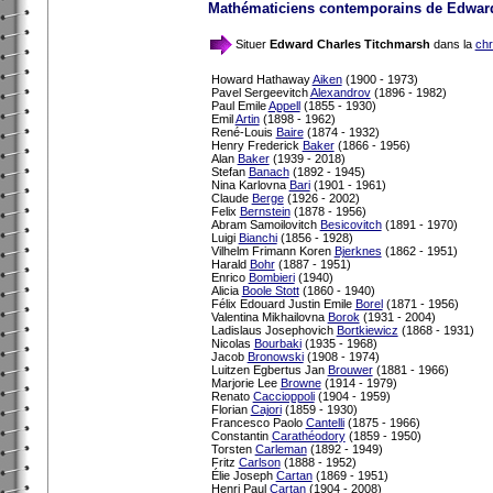
Mathématiciens contemporains de Edward
Situer
Edward Charles Titchmarsh
dans la
chr
Howard Hathaway
Aiken
(1900 - 1973)
Pavel Sergeevitch
Alexandrov
(1896 - 1982)
Paul Emile
Appell
(1855 - 1930)
Emil
Artin
(1898 - 1962)
René-Louis
Baire
(1874 - 1932)
Henry Frederick
Baker
(1866 - 1956)
Alan
Baker
(1939 - 2018)
Stefan
Banach
(1892 - 1945)
Nina Karlovna
Bari
(1901 - 1961)
Claude
Berge
(1926 - 2002)
Felix
Bernstein
(1878 - 1956)
Abram Samoilovitch
Besicovitch
(1891 - 1970)
Luigi
Bianchi
(1856 - 1928)
Vilhelm Frimann Koren
Bjerknes
(1862 - 1951)
Harald
Bohr
(1887 - 1951)
Enrico
Bombieri
(1940)
Alicia
Boole Stott
(1860 - 1940)
Félix Edouard Justin Emile
Borel
(1871 - 1956)
Valentina Mikhailovna
Borok
(1931 - 2004)
Ladislaus Josephovich
Bortkiewicz
(1868 - 1931)
Nicolas
Bourbaki
(1935 - 1968)
Jacob
Bronowski
(1908 - 1974)
Luitzen Egbertus Jan
Brouwer
(1881 - 1966)
Marjorie Lee
Browne
(1914 - 1979)
Renato
Caccioppoli
(1904 - 1959)
Florian
Cajori
(1859 - 1930)
Francesco Paolo
Cantelli
(1875 - 1966)
Constantin
Carathéodory
(1859 - 1950)
Torsten
Carleman
(1892 - 1949)
Fritz
Carlson
(1888 - 1952)
Élie Joseph
Cartan
(1869 - 1951)
Henri Paul
Cartan
(1904 - 2008)