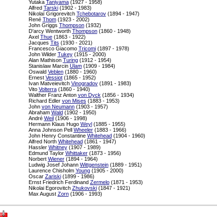
Yutaka
Taniyama
(1927 - 1958)
Alfred
Tarski
(1902 - 1983)
Nikolaï Grigorevitch
Tchebotarov
(1894 - 1947)
René
Thom
(1923 - 2002)
John Griggs
Thompson
(1932)
D'arcy Wentworth
Thompson
(1860 - 1948)
Axel
Thue
(1863 - 1922)
Jacques
Tits
(1930 - 2021)
Francesco Giacomo
Tricomi
(1897 - 1978)
John Wilder
Tukey
(1915 - 2000)
Alan Mathison
Turing
(1912 - 1954)
Stanislaw Marcin
Ulam
(1909 - 1984)
Oswald
Veblen
(1880 - 1960)
Ernest
Vessiot
(1865 - 1952)
Ivan Matveievitch
Vinogradov
(1891 - 1983)
Vito
Volterra
(1860 - 1940)
Walther Franz Anton
von Dyck
(1856 - 1934)
Richard Edler
von Mises
(1883 - 1953)
John
von Neumann
(1903 - 1957)
Abraham
Wald
(1902 - 1950)
André
Weil
(1906 - 1998)
Hermann Klaus Hugo
Weyl
(1885 - 1955)
Anna Johnson Pell
Wheeler
(1883 - 1966)
John Henry Constantine
Whitehead
(1904 - 1960)
Alfred North
Whitehead
(1861 - 1947)
Hassler
Whitney
(1907 - 1989)
Edmund Taylor
Whittaker
(1873 - 1956)
Norbert
Wiener
(1894 - 1964)
Ludwig Josef Johann
Wittgenstein
(1889 - 1951)
Laurence Chisholm
Young
(1905 - 2000)
Oscar
Zariski
(1899 - 1986)
Ernst Friedrich Ferdinand
Zermelo
(1871 - 1953)
Nikolai Egorovitch
Zhukovski
(1847 - 1921)
Max August
Zorn
(1906 - 1993)