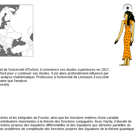
iol de l'université d'Oxford, il commence ses études supérieures en 1917,
ford pour y continuer ses études. Il est alors profondément influencé par
analyse mathématique. Professeur à l'université de Liverpool, il succède
aine que l'analyse.
ociety.
es et les intégrales de Fourier, ainsi que les fonctions entières d'une variable
contributions importantes à la théorie des fonctions conjuguées. Avec Hardy, il élucide de
ions propres des équations différentielles et des équations aux dérivées partielles du
des problèmes de complétude des fonctions propres des équations de la théorie quantique