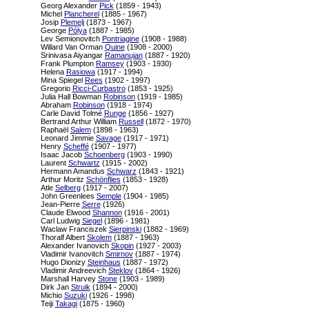
Georg Alexander
Pick
(1859 - 1943)
Michel
Plancherel
(1885 - 1967)
Josip
Plemelj
(1873 - 1967)
George
Pólya
(1887 - 1985)
Lev Semionovitch
Pontriagine
(1908 - 1988)
Willard Van Orman
Quine
(1908 - 2000)
Srinivasa Aiyangar
Ramanujan
(1887 - 1920)
Frank Plumpton
Ramsey
(1903 - 1930)
Helena
Rasiowa
(1917 - 1994)
Mina Spiegel
Rees
(1902 - 1997)
Gregorio
Ricci-Curbastro
(1853 - 1925)
Julia Hall Bowman
Robinson
(1919 - 1985)
Abraham
Robinson
(1918 - 1974)
Carle David Tolmé
Runge
(1856 - 1927)
Bertrand Arthur William
Russell
(1872 - 1970)
Raphaël
Salem
(1898 - 1963)
Leonard Jimmie
Savage
(1917 - 1971)
Henry
Scheffé
(1907 - 1977)
Isaac Jacob
Schoenberg
(1903 - 1990)
Laurent
Schwartz
(1915 - 2002)
Hermann Amandus
Schwarz
(1843 - 1921)
Arthur Moritz
Schönflies
(1853 - 1928)
Atle
Selberg
(1917 - 2007)
John Greenlees
Semple
(1904 - 1985)
Jean-Pierre
Serre
(1926)
Claude Elwood
Shannon
(1916 - 2001)
Carl Ludwig
Siegel
(1896 - 1981)
Waclaw Franciszek
Sierpinski
(1882 - 1969)
Thoralf Albert
Skolem
(1887 - 1963)
Alexander Ivanovich
Skopin
(1927 - 2003)
Vladimir Ivanovitch
Smirnov
(1887 - 1974)
Hugo Dionizy
Steinhaus
(1887 - 1972)
Vladimir Andreevich
Steklov
(1864 - 1926)
Marshall Harvey
Stone
(1903 - 1989)
Dirk Jan
Struik
(1894 - 2000)
Michio
Suzuki
(1926 - 1998)
Teiji
Takagi
(1875 - 1960)