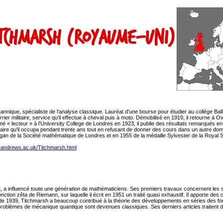
itchmarsh (Royaume-Uni)
nique, spécialiste de l'analyse classique. Lauréat d'une bourse pour étudier au collège Ball
 militaire, service qu'il effectue à cheval puis à moto. Démobilisé en 1919, il retourne à Ox
 lecteur » à l'University College de Londres en 1923, il publie des résultats remarqués en 
aire qu'il occupa pendant trente ans tout en refusant de donner des cours dans un autre dom
gan de la Société mathématique de Londres et en 1955 de la médaille Sylvester de la Royal S
t-andrews.ac.uk/Titchmarsh.html
, a influencé toute une génération de mathématiciens. Ses premiers travaux concernent les séri
ction zêta de Riemann, sur laquelle il écrit en 1951 un traité quasi exhaustif. Il apporte des 
de 1939, Titchmarsh a beaucoup contribué à la théorie des développements en séries des fonct
problèmes de mécanique quantique sont devenues classiques. Ses derniers articles traitent 