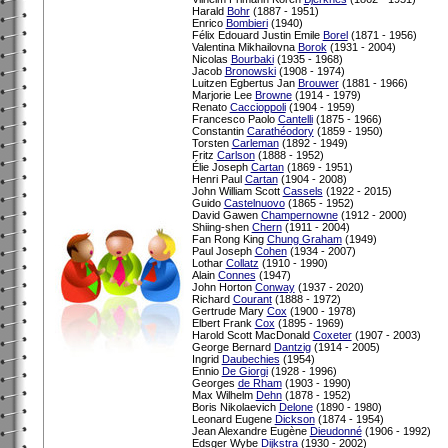
Harald
Bohr
(1887 - 1951)
Enrico
Bombieri
(1940)
Félix Edouard Justin Emile
Borel
(1871 - 1956)
Valentina Mikhailovna
Borok
(1931 - 2004)
Nicolas
Bourbaki
(1935 - 1968)
Jacob
Bronowski
(1908 - 1974)
Luitzen Egbertus Jan
Brouwer
(1881 - 1966)
Marjorie Lee
Browne
(1914 - 1979)
Renato
Caccioppoli
(1904 - 1959)
Francesco Paolo
Cantelli
(1875 - 1966)
Constantin
Carathéodory
(1859 - 1950)
Torsten
Carleman
(1892 - 1949)
Fritz
Carlson
(1888 - 1952)
Élie Joseph
Cartan
(1869 - 1951)
Henri Paul
Cartan
(1904 - 2008)
John William Scott
Cassels
(1922 - 2015)
Guido
Castelnuovo
(1865 - 1952)
David Gawen
Champernowne
(1912 - 2000)
Shiing-shen
Chern
(1911 - 2004)
Fan Rong King
Chung Graham
(1949)
Paul Joseph
Cohen
(1934 - 2007)
Lothar
Collatz
(1910 - 1990)
Alain
Connes
(1947)
John Horton
Conway
(1937 - 2020)
Richard
Courant
(1888 - 1972)
Gertrude Mary
Cox
(1900 - 1978)
Elbert Frank
Cox
(1895 - 1969)
Harold Scott MacDonald
Coxeter
(1907 - 2003)
George Bernard
Dantzig
(1914 - 2005)
Ingrid
Daubechies
(1954)
Ennio
De Giorgi
(1928 - 1996)
Georges
de Rham
(1903 - 1990)
Max Wilhelm
Dehn
(1878 - 1952)
Boris Nikolaevich
Delone
(1890 - 1980)
Leonard Eugene
Dickson
(1874 - 1954)
Jean Alexandre Eugène
Dieudonné
(1906 - 1992)
Edsger Wybe
Dijkstra
(1930 - 2002)