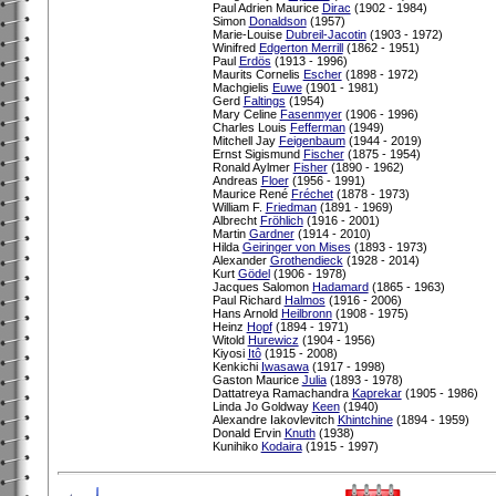
Paul Adrien Maurice
Dirac
(1902 - 1984)
Simon
Donaldson
(1957)
Marie-Louise
Dubreil-Jacotin
(1903 - 1972)
Winifred
Edgerton Merrill
(1862 - 1951)
Paul
Erdös
(1913 - 1996)
Maurits Cornelis
Escher
(1898 - 1972)
Machgielis
Euwe
(1901 - 1981)
Gerd
Faltings
(1954)
Mary Celine
Fasenmyer
(1906 - 1996)
Charles Louis
Fefferman
(1949)
Mitchell Jay
Feigenbaum
(1944 - 2019)
Ernst Sigismund
Fischer
(1875 - 1954)
Ronald Aylmer
Fisher
(1890 - 1962)
Andreas
Floer
(1956 - 1991)
Maurice René
Fréchet
(1878 - 1973)
William F.
Friedman
(1891 - 1969)
Albrecht
Fröhlich
(1916 - 2001)
Martin
Gardner
(1914 - 2010)
Hilda
Geiringer von Mises
(1893 - 1973)
Alexander
Grothendieck
(1928 - 2014)
Kurt
Gödel
(1906 - 1978)
Jacques Salomon
Hadamard
(1865 - 1963)
Paul Richard
Halmos
(1916 - 2006)
Hans Arnold
Heilbronn
(1908 - 1975)
Heinz
Hopf
(1894 - 1971)
Witold
Hurewicz
(1904 - 1956)
Kiyosi
Itô
(1915 - 2008)
Kenkichi
Iwasawa
(1917 - 1998)
Gaston Maurice
Julia
(1893 - 1978)
Dattatreya Ramachandra
Kaprekar
(1905 - 1986)
Linda Jo Goldway
Keen
(1940)
Alexandre Iakovlevitch
Khintchine
(1894 - 1959)
Donald Ervin
Knuth
(1938)
Kunihiko
Kodaira
(1915 - 1997)