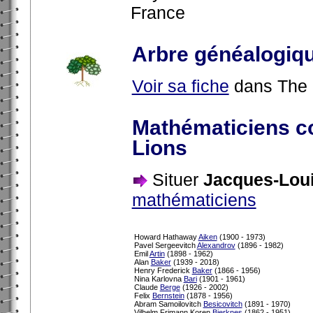
France
Arbre généalogiq
Voir sa fiche
dans The 
Mathématiciens c
Lions
Situer
Jacques-Loui
mathématiciens
Howard Hathaway
Aiken
(1900 - 1973)
Pavel Sergeevitch
Alexandrov
(1896 - 1982)
Emil
Artin
(1898 - 1962)
Alan
Baker
(1939 - 2018)
Henry Frederick
Baker
(1866 - 1956)
Nina Karlovna
Bari
(1901 - 1961)
Claude
Berge
(1926 - 2002)
Felix
Bernstein
(1878 - 1956)
Abram Samoilovitch
Besicovitch
(1891 - 1970)
Vilhelm Frimann Koren
Bjerknes
(1862 - 1951)