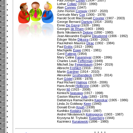
Paul Joseph
Cohen
(1934 - 2007)
Lothar
Collatz
(1910 - 1990)
Alain
Connes
(1947)
John Horton
Conway
(1937 - 2020)
Gertrude Mary
Cox
(1900 - 1978)
Harold Scott MacDonald
Coxeter
(1907 - 2003)
George Bernard
Dantzig
(1914 - 2005)
Ennio
De Giorgi
(1928 - 1996)
Georges
de Rham
(1903 - 1990)
Boris Nikolaevich
Delone
(1890 - 1980)
Jean Alexandre Eugène
Dieudonné
(1906 - 1992)
Edsger Wybe
Dijkstra
(1930 - 2002)
Paul Adrien Maurice
Dirac
(1902 - 1984)
Paul
Erdös
(1913 - 1996)
Machgielis
Euwe
(1901 - 1981)
Gerd
Faltings
(1954)
Mary Celine
Fasenmyer
(1906 - 1996)
Charles Louis
Fefferman
(1949)
Mitchell Jay
Feigenbaum
(1944 - 2019)
Albrecht
Fröhlich
(1916 - 2001)
Martin
Gardner
(1914 - 2010)
Alexander
Grothendieck
(1928 - 2014)
Kurt
Gödel
(1906 - 1978)
Paul Richard
Halmos
(1916 - 2006)
Hans Arnold
Heilbronn
(1908 - 1975)
Kiyosi
Itô
(1915 - 2008)
Kenkichi
Iwasawa
(1917 - 1998)
Gaston Maurice
Julia
(1893 - 1978)
Dattatreya Ramachandra
Kaprekar
(1905 - 1986)
Linda Jo Goldway
Keen
(1940)
Donald Ervin
Knuth
(1938)
Kunihiko
Kodaira
(1915 - 1997)
Andreï Nikolaïevich
Kolmogorov
(1903 - 1987)
Krystyna M. Trybulec
Kuperberg
(1944)
Kazimierz
Kuratowski
(1896 - 1980)