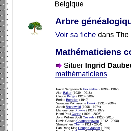
Belgique
Arbre généalogiq
Voir sa fiche
dans The 
Mathématiciens c
Situer
Ingrid Daube
mathématiciens
Pavel Sergeevitch
Alexandrov
(1896 - 1982)
Alan
Baker
(1939 - 2018)
Claude
Berge
(1926 - 2002)
Enrico
Bombieri
(1940)
Valentina Mikhailovna
Borok
(1931 - 2004)
Jacob
Bronowski
(1908 - 1974)
Marjorie Lee
Browne
(1914 - 1979)
Henri Paul
Cartan
(1904 - 2008)
John William Scott
Cassels
(1922 - 2015)
David Gawen
Champernowne
(1912 - 2000)
Shiing-shen
Chern
(1911 - 2004)
Fan Rong King
Chung Graham
(1949)