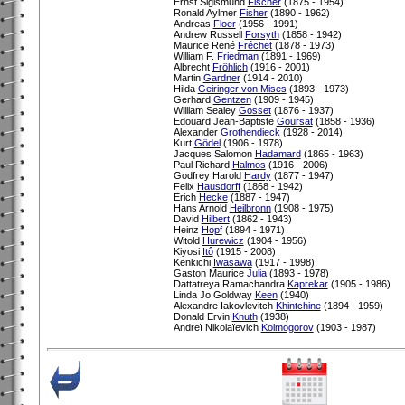
Ernst Sigismund
Fischer
(1875 - 1954)
Ronald Aylmer
Fisher
(1890 - 1962)
Andreas
Floer
(1956 - 1991)
Andrew Russell
Forsyth
(1858 - 1942)
Maurice René
Fréchet
(1878 - 1973)
William F.
Friedman
(1891 - 1969)
Albrecht
Fröhlich
(1916 - 2001)
Martin
Gardner
(1914 - 2010)
Hilda
Geiringer von Mises
(1893 - 1973)
Gerhard
Gentzen
(1909 - 1945)
William Sealey
Gosset
(1876 - 1937)
Edouard Jean-Baptiste
Goursat
(1858 - 1936)
Alexander
Grothendieck
(1928 - 2014)
Kurt
Gödel
(1906 - 1978)
Jacques Salomon
Hadamard
(1865 - 1963)
Paul Richard
Halmos
(1916 - 2006)
Godfrey Harold
Hardy
(1877 - 1947)
Felix
Hausdorff
(1868 - 1942)
Erich
Hecke
(1887 - 1947)
Hans Arnold
Heilbronn
(1908 - 1975)
David
Hilbert
(1862 - 1943)
Heinz
Hopf
(1894 - 1971)
Witold
Hurewicz
(1904 - 1956)
Kiyosi
Itô
(1915 - 2008)
Kenkichi
Iwasawa
(1917 - 1998)
Gaston Maurice
Julia
(1893 - 1978)
Dattatreya Ramachandra
Kaprekar
(1905 - 1986)
Linda Jo Goldway
Keen
(1940)
Alexandre Iakovlevitch
Khintchine
(1894 - 1959)
Donald Ervin
Knuth
(1938)
Andreï Nikolaïevich
Kolmogorov
(1903 - 1987)