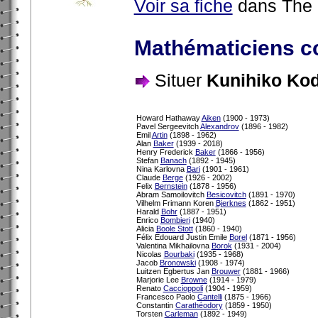
Voir sa fiche
dans The 
Mathématiciens c
Situer
Kunihiko Kod
Howard Hathaway
Aiken
(1900 - 1973)
Pavel Sergeevitch
Alexandrov
(1896 - 1982)
Emil
Artin
(1898 - 1962)
Alan
Baker
(1939 - 2018)
Henry Frederick
Baker
(1866 - 1956)
Stefan
Banach
(1892 - 1945)
Nina Karlovna
Bari
(1901 - 1961)
Claude
Berge
(1926 - 2002)
Felix
Bernstein
(1878 - 1956)
Abram Samoilovitch
Besicovitch
(1891 - 1970)
Vilhelm Frimann Koren
Bjerknes
(1862 - 1951)
Harald
Bohr
(1887 - 1951)
Enrico
Bombieri
(1940)
Alicia
Boole Stott
(1860 - 1940)
Félix Edouard Justin Emile
Borel
(1871 - 1956)
Valentina Mikhailovna
Borok
(1931 - 2004)
Nicolas
Bourbaki
(1935 - 1968)
Jacob
Bronowski
(1908 - 1974)
Luitzen Egbertus Jan
Brouwer
(1881 - 1966)
Marjorie Lee
Browne
(1914 - 1979)
Renato
Caccioppoli
(1904 - 1959)
Francesco Paolo
Cantelli
(1875 - 1966)
Constantin
Carathéodory
(1859 - 1950)
Torsten
Carleman
(1892 - 1949)