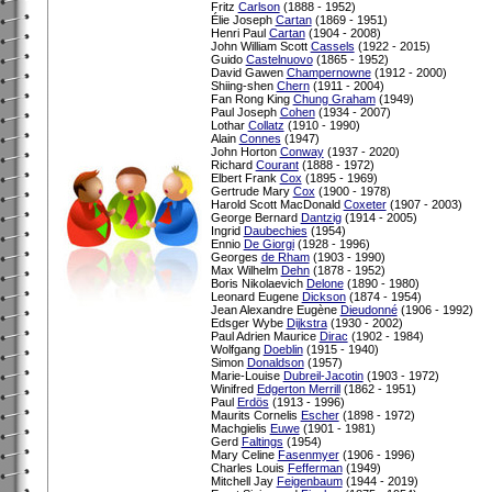
Fritz
Carlson
(1888 - 1952)
Élie Joseph
Cartan
(1869 - 1951)
Henri Paul
Cartan
(1904 - 2008)
John William Scott
Cassels
(1922 - 2015)
Guido
Castelnuovo
(1865 - 1952)
David Gawen
Champernowne
(1912 - 2000)
Shiing-shen
Chern
(1911 - 2004)
Fan Rong King
Chung Graham
(1949)
Paul Joseph
Cohen
(1934 - 2007)
Lothar
Collatz
(1910 - 1990)
Alain
Connes
(1947)
John Horton
Conway
(1937 - 2020)
Richard
Courant
(1888 - 1972)
Elbert Frank
Cox
(1895 - 1969)
Gertrude Mary
Cox
(1900 - 1978)
Harold Scott MacDonald
Coxeter
(1907 - 2003)
George Bernard
Dantzig
(1914 - 2005)
Ingrid
Daubechies
(1954)
Ennio
De Giorgi
(1928 - 1996)
Georges
de Rham
(1903 - 1990)
Max Wilhelm
Dehn
(1878 - 1952)
Boris Nikolaevich
Delone
(1890 - 1980)
Leonard Eugene
Dickson
(1874 - 1954)
Jean Alexandre Eugène
Dieudonné
(1906 - 1992)
Edsger Wybe
Dijkstra
(1930 - 2002)
Paul Adrien Maurice
Dirac
(1902 - 1984)
Wolfgang
Doeblin
(1915 - 1940)
Simon
Donaldson
(1957)
Marie-Louise
Dubreil-Jacotin
(1903 - 1972)
Winifred
Edgerton Merrill
(1862 - 1951)
Paul
Erdös
(1913 - 1996)
Maurits Cornelis
Escher
(1898 - 1972)
Machgielis
Euwe
(1901 - 1981)
Gerd
Faltings
(1954)
Mary Celine
Fasenmyer
(1906 - 1996)
Charles Louis
Fefferman
(1949)
Mitchell Jay
Feigenbaum
(1944 - 2019)