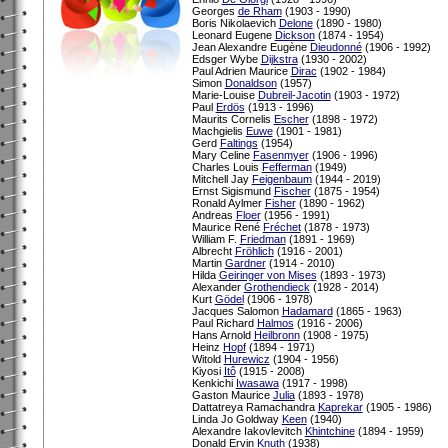
Georges
de Rham
(1903 - 1990)
Boris Nikolaevich
Delone
(1890 - 1980)
Leonard Eugene
Dickson
(1874 - 1954)
Jean Alexandre Eugène
Dieudonné
(1906 - 1992)
Edsger Wybe
Dijkstra
(1930 - 2002)
Paul Adrien Maurice
Dirac
(1902 - 1984)
Simon
Donaldson
(1957)
Marie-Louise
Dubreil-Jacotin
(1903 - 1972)
Paul
Erdös
(1913 - 1996)
Maurits Cornelis
Escher
(1898 - 1972)
Machgielis
Euwe
(1901 - 1981)
Gerd
Faltings
(1954)
Mary Celine
Fasenmyer
(1906 - 1996)
Charles Louis
Fefferman
(1949)
Mitchell Jay
Feigenbaum
(1944 - 2019)
Ernst Sigismund
Fischer
(1875 - 1954)
Ronald Aylmer
Fisher
(1890 - 1962)
Andreas
Floer
(1956 - 1991)
Maurice René
Fréchet
(1878 - 1973)
William F.
Friedman
(1891 - 1969)
Albrecht
Fröhlich
(1916 - 2001)
Martin
Gardner
(1914 - 2010)
Hilda
Geiringer von Mises
(1893 - 1973)
Alexander
Grothendieck
(1928 - 2014)
Kurt
Gödel
(1906 - 1978)
Jacques Salomon
Hadamard
(1865 - 1963)
Paul Richard
Halmos
(1916 - 2006)
Hans Arnold
Heilbronn
(1908 - 1975)
Heinz
Hopf
(1894 - 1971)
Witold
Hurewicz
(1904 - 1956)
Kiyosi
Itô
(1915 - 2008)
Kenkichi
Iwasawa
(1917 - 1998)
Gaston Maurice
Julia
(1893 - 1978)
Dattatreya Ramachandra
Kaprekar
(1905 - 1986)
Linda Jo Goldway
Keen
(1940)
Alexandre Iakovlevitch
Khintchine
(1894 - 1959)
Donald Ervin
Knuth
(1938)