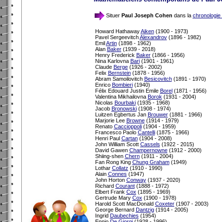
Situer
Paul Joseph Cohen
dans la
chronologie
Howard Hathaway
Aiken
(1900 - 1973)
Pavel Sergeevitch
Alexandrov
(1896 - 1982)
Emil
Artin
(1898 - 1962)
Alan
Baker
(1939 - 2018)
Henry Frederick
Baker
(1866 - 1956)
Nina Karlovna
Bari
(1901 - 1961)
Claude
Berge
(1926 - 2002)
Felix
Bernstein
(1878 - 1956)
Abram Samoilovitch
Besicovitch
(1891 - 1970)
Enrico
Bombieri
(1940)
Félix Edouard Justin Emile
Borel
(1871 - 1956)
Valentina Mikhailovna
Borok
(1931 - 2004)
Nicolas
Bourbaki
(1935 - 1968)
Jacob
Bronowski
(1908 - 1974)
Luitzen Egbertus Jan
Brouwer
(1881 - 1966)
Marjorie Lee
Browne
(1914 - 1979)
Renato
Caccioppoli
(1904 - 1959)
Francesco Paolo
Cantelli
(1875 - 1966)
Henri Paul
Cartan
(1904 - 2008)
John William Scott
Cassels
(1922 - 2015)
David Gawen
Champernowne
(1912 - 2000)
Shiing-shen
Chern
(1911 - 2004)
Fan Rong King
Chung Graham
(1949)
Lothar
Collatz
(1910 - 1990)
Alain
Connes
(1947)
John Horton
Conway
(1937 - 2020)
Richard
Courant
(1888 - 1972)
Elbert Frank
Cox
(1895 - 1969)
Gertrude Mary
Cox
(1900 - 1978)
Harold Scott MacDonald
Coxeter
(1907 - 2003)
George Bernard
Dantzig
(1914 - 2005)
Ingrid
Daubechies
(1954)
Ennio
De Giorgi
(1928 - 1996)