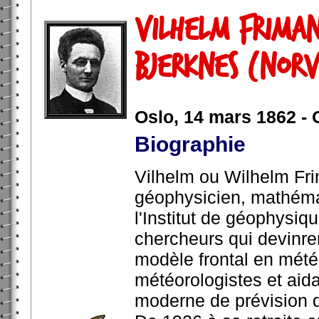
Vilhelm Frima
Bjerknes (Nor
Oslo, 14 mars 1862 - O
Biographie
Vilhelm ou Wilhelm Fr
géophysicien, mathémat
l'Institut de géophysiq
chercheurs qui devinr
modèle frontal en métér
météorologistes et aid
moderne de prévision 