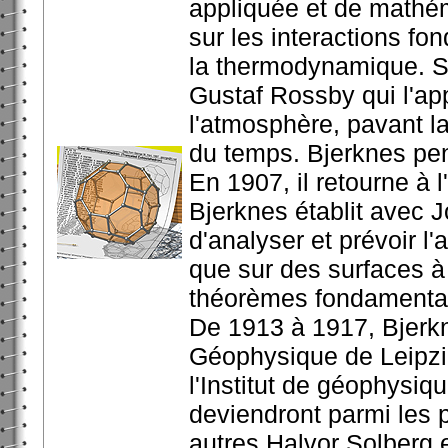
appliquée et de mathéma
sur les interactions fo
la thermodynamique. So
Gustaf Rossby qui l'app
l'atmosphère, pavant la
du temps. Bjerknes pen
En 1907, il retourne à 
Bjerknes établit avec J
d'analyser et prévoir l
que sur des surfaces à 
théorèmes fondamentau
De 1913 à 1917, Bjerkne
Géophysique de Leipzig
l'Institut de géophysiq
deviendront parmi les 
autres Halvor Solberg e