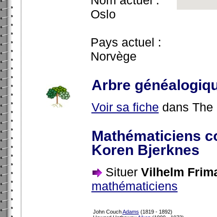
Oslo
Pays actuel :
Norvège
Arbre généalogiq
Voir sa fiche
dans The 
Mathématiciens c
Koren Bjerknes
Situer
Vilhelm Frim
mathématiciens
John Couch
Adams
(1819 - 1892)