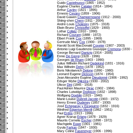
Guido
Castelnuovo
(1865 - 1952)
Eugène Charles
Catalan
(1814 - 1894)
Arthur
Cayley
(1821 - 1895)
Ernesto
Cesàro
(1859 - 1906)
David Gawen
Champernowne
(1912 - 2000)
Shiing-shen
Chern
(1911 - 2004)
André-Louis
Cholesky
(1875 - 1918)
Elwin Bruno
Christoffel
(1829 - 1900)
Lothar
Collatz
(1910 - 1990)
Richard
Courant
(1888 - 1972)
Elbert Frank
Cox
(1895 - 1969)
Gertrude Mary
Cox
(1900 - 1978)
Harold Scott MacDonald
Coxeter
(1907 - 2003)
Antonio Luigi Gaudenzio Giuseppe
Cremona
(1830 -
George Bernard
Dantzig
(1914 - 2005)
Ennio
De Giorgi
(1928 - 1996)
Georges
de Rham
(1903 - 1990)
Julius Wilhelm Richard
Dedekind
(1831 - 1916)
Max Wilhelm
Dehn
(1878 - 1952)
Boris Nikolaevich
Delone
(1890 - 1980)
Leonard Eugene
Dickson
(1874 - 1954)
Jean Alexandre Eugène
Dieudonné
(1906 - 1992)
Edsger Wybe
Dijkstra
(1930 - 2002)
Ulisse
Dini
(1845 - 1918)
Paul Adrien Maurice
Dirac
(1902 - 1984)
Charles Lutwidge
Dodgson
(1832 - 1898)
Wolfgang
Doeblin
(1915 - 1940)
Marie-Louise
Dubreil-Jacotin
(1903 - 1972)
Henry Ernest
Dudeney
(1857 - 1930)
José
Echegaray y Eizaguirre
(1832 - 1916)
Winifred
Edgerton Merrill
(1862 - 1951)
Paul
Erdös
(1913 - 1996)
Agner Krarup
Erlang
(1878 - 1929)
Maurits Cornelis
Escher
(1898 - 1972)
Machgielis
Euwe
(1901 - 1981)
Gyula
Farkas
(1847 - 1930)
Mary Celine
Fasenmyer
(1906 - 1996)