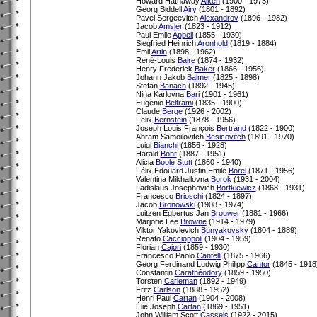
Howard Hathaway
Aiken
(1900 - 1973)
Georg Biddell
Airy
(1801 - 1892)
Pavel Sergeevitch
Alexandrov
(1896 - 1982)
Jacob
Amsler
(1823 - 1912)
Paul Emile
Appell
(1855 - 1930)
Siegfried Heinrich
Aronhold
(1819 - 1884)
Emil
Artin
(1898 - 1962)
René-Louis
Baire
(1874 - 1932)
Henry Frederick
Baker
(1866 - 1956)
Johann Jakob
Balmer
(1825 - 1898)
Stefan
Banach
(1892 - 1945)
Nina Karlovna
Bari
(1901 - 1961)
Eugenio
Beltrami
(1835 - 1900)
Claude
Berge
(1926 - 2002)
Felix
Bernstein
(1878 - 1956)
Joseph Louis François
Bertrand
(1822 - 1900)
Abram Samoilovitch
Besicovitch
(1891 - 1970)
Luigi
Bianchi
(1856 - 1928)
Harald
Bohr
(1887 - 1951)
Alicia
Boole Stott
(1860 - 1940)
Félix Edouard Justin Emile
Borel
(1871 - 1956)
Valentina Mikhailovna
Borok
(1931 - 2004)
Ladislaus Josephovich
Bortkiewicz
(1868 - 1931)
Francesco
Brioschi
(1824 - 1897)
Jacob
Bronowski
(1908 - 1974)
Luitzen Egbertus Jan
Brouwer
(1881 - 1966)
Marjorie Lee
Browne
(1914 - 1979)
Viktor Yakovlevich
Bunyakovsky
(1804 - 1889)
Renato
Caccioppoli
(1904 - 1959)
Florian
Cajori
(1859 - 1930)
Francesco Paolo
Cantelli
(1875 - 1966)
Georg Ferdinand Ludwig Philipp
Cantor
(1845 - 1918
Constantin
Carathéodory
(1859 - 1950)
Torsten
Carleman
(1892 - 1949)
Fritz
Carlson
(1888 - 1952)
Henri Paul
Cartan
(1904 - 2008)
Élie Joseph
Cartan
(1869 - 1951)
John William Scott
Cassels
(1922 - 2015)