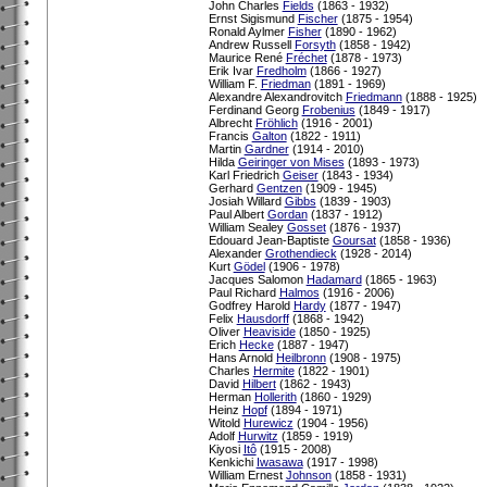
John Charles
Fields
(1863 - 1932)
Ernst Sigismund
Fischer
(1875 - 1954)
Ronald Aylmer
Fisher
(1890 - 1962)
Andrew Russell
Forsyth
(1858 - 1942)
Maurice René
Fréchet
(1878 - 1973)
Erik Ivar
Fredholm
(1866 - 1927)
William F.
Friedman
(1891 - 1969)
Alexandre Alexandrovitch
Friedmann
(1888 - 1925)
Ferdinand Georg
Frobenius
(1849 - 1917)
Albrecht
Fröhlich
(1916 - 2001)
Francis
Galton
(1822 - 1911)
Martin
Gardner
(1914 - 2010)
Hilda
Geiringer von Mises
(1893 - 1973)
Karl Friedrich
Geiser
(1843 - 1934)
Gerhard
Gentzen
(1909 - 1945)
Josiah Willard
Gibbs
(1839 - 1903)
Paul Albert
Gordan
(1837 - 1912)
William Sealey
Gosset
(1876 - 1937)
Edouard Jean-Baptiste
Goursat
(1858 - 1936)
Alexander
Grothendieck
(1928 - 2014)
Kurt
Gödel
(1906 - 1978)
Jacques Salomon
Hadamard
(1865 - 1963)
Paul Richard
Halmos
(1916 - 2006)
Godfrey Harold
Hardy
(1877 - 1947)
Felix
Hausdorff
(1868 - 1942)
Oliver
Heaviside
(1850 - 1925)
Erich
Hecke
(1887 - 1947)
Hans Arnold
Heilbronn
(1908 - 1975)
Charles
Hermite
(1822 - 1901)
David
Hilbert
(1862 - 1943)
Herman
Hollerith
(1860 - 1929)
Heinz
Hopf
(1894 - 1971)
Witold
Hurewicz
(1904 - 1956)
Adolf
Hurwitz
(1859 - 1919)
Kiyosi
Itô
(1915 - 2008)
Kenkichi
Iwasawa
(1917 - 1998)
William Ernest
Johnson
(1858 - 1931)