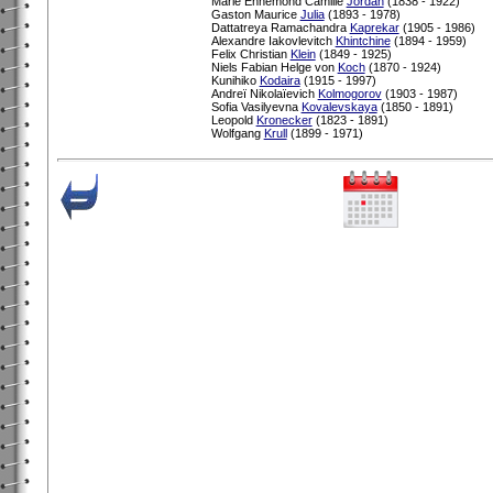
Marie Ennemond Camille
Jordan
(1838 - 1922)
Gaston Maurice
Julia
(1893 - 1978)
Dattatreya Ramachandra
Kaprekar
(1905 - 1986)
Alexandre Iakovlevitch
Khintchine
(1894 - 1959)
Felix Christian
Klein
(1849 - 1925)
Niels Fabian Helge von
Koch
(1870 - 1924)
Kunihiko
Kodaira
(1915 - 1997)
Andreï Nikolaïevich
Kolmogorov
(1903 - 1987)
Sofia Vasilyevna
Kovalevskaya
(1850 - 1891)
Leopold
Kronecker
(1823 - 1891)
Wolfgang
Krull
(1899 - 1971)