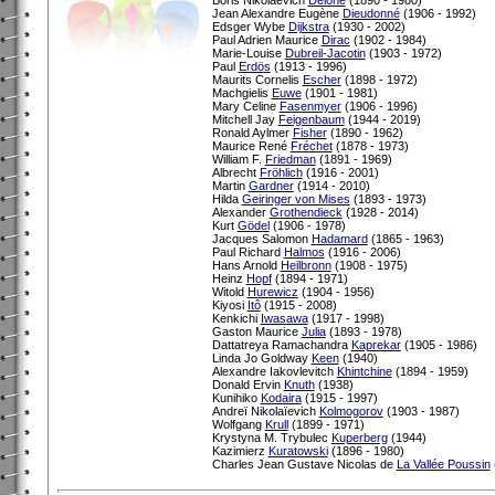
Jean Alexandre Eugène
Dieudonné
(1906 - 1992)
Edsger Wybe
Dijkstra
(1930 - 2002)
Paul Adrien Maurice
Dirac
(1902 - 1984)
Marie-Louise
Dubreil-Jacotin
(1903 - 1972)
Paul
Erdös
(1913 - 1996)
Maurits Cornelis
Escher
(1898 - 1972)
Machgielis
Euwe
(1901 - 1981)
Mary Celine
Fasenmyer
(1906 - 1996)
Mitchell Jay
Feigenbaum
(1944 - 2019)
Ronald Aylmer
Fisher
(1890 - 1962)
Maurice René
Fréchet
(1878 - 1973)
William F.
Friedman
(1891 - 1969)
Albrecht
Fröhlich
(1916 - 2001)
Martin
Gardner
(1914 - 2010)
Hilda
Geiringer von Mises
(1893 - 1973)
Alexander
Grothendieck
(1928 - 2014)
Kurt
Gödel
(1906 - 1978)
Jacques Salomon
Hadamard
(1865 - 1963)
Paul Richard
Halmos
(1916 - 2006)
Hans Arnold
Heilbronn
(1908 - 1975)
Heinz
Hopf
(1894 - 1971)
Witold
Hurewicz
(1904 - 1956)
Kiyosi
Itô
(1915 - 2008)
Kenkichi
Iwasawa
(1917 - 1998)
Gaston Maurice
Julia
(1893 - 1978)
Dattatreya Ramachandra
Kaprekar
(1905 - 1986)
Linda Jo Goldway
Keen
(1940)
Alexandre Iakovlevitch
Khintchine
(1894 - 1959)
Donald Ervin
Knuth
(1938)
Kunihiko
Kodaira
(1915 - 1997)
Andreï Nikolaïevich
Kolmogorov
(1903 - 1987)
Wolfgang
Krull
(1899 - 1971)
Krystyna M. Trybulec
Kuperberg
(1944)
Kazimierz
Kuratowski
(1896 - 1980)
Charles Jean Gustave Nicolas de
La Vallée Poussin