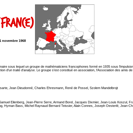
(France)
11 novembre 1968
inaire sous lequel un groupe de mathématiciens francophones formé en 1935 sous l'impulsio
ction d'un traité d'analyse. Le groupe s'est constitué en association, l'Association des amis 
elsarte, Jean Dieudonné, Charles Ehresmann, René de Possel, Szolem Mandelbrojt
muel Eilenberg, Jean-Pierre Serre, Armand Borel, Jacques Dixmier, Jean-Louis Koszul, Fra
ng, Hyman Bass, Michel Raynaud Bernard Teissier, Alain Connes, Joseph Oesterlé, Jean-Ch