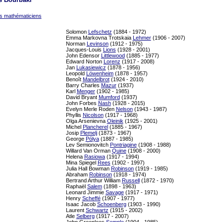
es mathématiciens
Solomon
Lefschetz
(1884 - 1972)
Emma Markovna Trotskaia
Lehmer
(1906 - 2007)
Norman
Levinson
(1912 - 1975)
Jacques-Louis
Lions
(1928 - 2001)
John Edensor
Littlewood
(1885 - 1977)
Edward Norton
Lorenz
(1917 - 2008)
Jan
Lukasiewicz
(1878 - 1956)
Leopold
Löwenheim
(1878 - 1957)
Benoît
Mandelbrot
(1924 - 2010)
Barry Charles
Mazur
(1937)
Karl
Menger
(1902 - 1985)
David Bryant
Mumford
(1937)
John Forbes
Nash
(1928 - 2015)
Evelyn Merle Roden
Nelson
(1943 - 1987)
Phyllis
Nicolson
(1917 - 1968)
Olga Arsenievna
Oleinik
(1925 - 2001)
Michel
Plancherel
(1885 - 1967)
Josip
Plemelj
(1873 - 1967)
George
Pólya
(1887 - 1985)
Lev Semionovitch
Pontriagine
(1908 - 1988)
Willard Van Orman
Quine
(1908 - 2000)
Helena
Rasiowa
(1917 - 1994)
Mina Spiegel
Rees
(1902 - 1997)
Julia Hall Bowman
Robinson
(1919 - 1985)
Abraham
Robinson
(1918 - 1974)
Bertrand Arthur William
Russell
(1872 - 1970)
Raphaël
Salem
(1898 - 1963)
Leonard Jimmie
Savage
(1917 - 1971)
Henry
Scheffé
(1907 - 1977)
Isaac Jacob
Schoenberg
(1903 - 1990)
Laurent
Schwartz
(1915 - 2002)
Atle
Selberg
(1917 - 2007)
John Greenlees
Semple
(1904 - 1985)