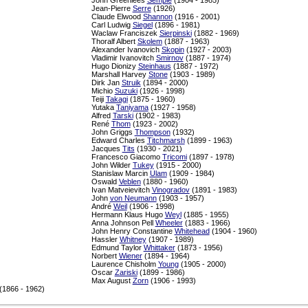
Jean-Pierre
Serre
(1926)
Claude Elwood
Shannon
(1916 - 2001)
Carl Ludwig
Siegel
(1896 - 1981)
Waclaw Franciszek
Sierpinski
(1882 - 1969)
Thoralf Albert
Skolem
(1887 - 1963)
Alexander Ivanovich
Skopin
(1927 - 2003)
Vladimir Ivanovitch
Smirnov
(1887 - 1974)
Hugo Dionizy
Steinhaus
(1887 - 1972)
Marshall Harvey
Stone
(1903 - 1989)
Dirk Jan
Struik
(1894 - 2000)
Michio
Suzuki
(1926 - 1998)
Teiji
Takagi
(1875 - 1960)
Yutaka
Taniyama
(1927 - 1958)
Alfred
Tarski
(1902 - 1983)
René
Thom
(1923 - 2002)
John Griggs
Thompson
(1932)
Edward Charles
Titchmarsh
(1899 - 1963)
Jacques
Tits
(1930 - 2021)
Francesco Giacomo
Tricomi
(1897 - 1978)
John Wilder
Tukey
(1915 - 2000)
Stanislaw Marcin
Ulam
(1909 - 1984)
Oswald
Veblen
(1880 - 1960)
Ivan Matveievitch
Vinogradov
(1891 - 1983)
John
von Neumann
(1903 - 1957)
André
Weil
(1906 - 1998)
Hermann Klaus Hugo
Weyl
(1885 - 1955)
Anna Johnson Pell
Wheeler
(1883 - 1966)
John Henry Constantine
Whitehead
(1904 - 1960)
Hassler
Whitney
(1907 - 1989)
Edmund Taylor
Whittaker
(1873 - 1956)
Norbert
Wiener
(1894 - 1964)
Laurence Chisholm
Young
(1905 - 2000)
Oscar
Zariski
(1899 - 1986)
Max August
Zorn
(1906 - 1993)
(1866 - 1962)