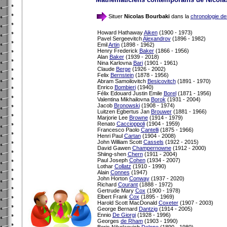
Situer
Nicolas Bourbaki
dans la
chronologie d
Howard Hathaway
Aiken
(1900 - 1973)
Pavel Sergeevitch
Alexandrov
(1896 - 1982)
Emil
Artin
(1898 - 1962)
Henry Frederick
Baker
(1866 - 1956)
Alan
Baker
(1939 - 2018)
Nina Karlovna
Bari
(1901 - 1961)
Claude
Berge
(1926 - 2002)
Felix
Bernstein
(1878 - 1956)
Abram Samoilovitch
Besicovitch
(1891 - 1970)
Enrico
Bombieri
(1940)
Félix Edouard Justin Emile
Borel
(1871 - 1956)
Valentina Mikhailovna
Borok
(1931 - 2004)
Jacob
Bronowski
(1908 - 1974)
Luitzen Egbertus Jan
Brouwer
(1881 - 1966)
Marjorie Lee
Browne
(1914 - 1979)
Renato
Caccioppoli
(1904 - 1959)
Francesco Paolo
Cantelli
(1875 - 1966)
Henri Paul
Cartan
(1904 - 2008)
John William Scott
Cassels
(1922 - 2015)
David Gawen
Champernowne
(1912 - 2000)
Shiing-shen
Chern
(1911 - 2004)
Paul Joseph
Cohen
(1934 - 2007)
Lothar
Collatz
(1910 - 1990)
Alain
Connes
(1947)
John Horton
Conway
(1937 - 2020)
Richard
Courant
(1888 - 1972)
Gertrude Mary
Cox
(1900 - 1978)
Elbert Frank
Cox
(1895 - 1969)
Harold Scott MacDonald
Coxeter
(1907 - 2003)
George Bernard
Dantzig
(1914 - 2005)
Ennio
De Giorgi
(1928 - 1996)
Georges
de Rham
(1903 - 1990)
Boris Nikolaevich
Delone
(1890 - 1980)