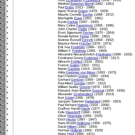
Winifred
Edgerton Merrill
(1862 - 1951)
Paul
Erdös
(1913 - 1996)
Agner Krarup
Erlang
(1878 - 1929)
Maurits Cornelis
Escher
(1898 - 1972)
Machgielis
Euwe
(1901 - 1981)
Gyula
Farkas
(1847 - 1930)
Mary Celine
Fasenmyer
(1906 - 1996)
John Charles
Fields
(1863 - 1932)
Ernst Sigismund
Fischer
(1875 - 1954)
Ronald Aylmer
Fisher
(1890 - 1962)
Andrew Russell
Forsyth
(1858 - 1942)
Maurice René
Fréchet
(1878 - 1973)
Erik Ivar
Fredholm
(1866 - 1927)
William F.
Friedman
(1891 - 1969)
Alexandre Alexandrovitch
Friedmann
(1888 - 1925)
Ferdinand Georg
Frobenius
(1849 - 1917)
Albrecht
Fröhlich
(1916 - 2001)
Francis
Galton
(1822 - 1911)
Martin
Gardner
(1914 - 2010)
Hilda
Geiringer von Mises
(1893 - 1973)
Karl Friedrich
Geiser
(1843 - 1934)
Gerhard
Gentzen
(1909 - 1945)
Paul Albert
Gordan
(1837 - 1912)
William Sealey
Gosset
(1876 - 1937)
Edouard Jean-Baptiste
Goursat
(1858 - 1936)
Alexander
Grothendieck
(1928 - 2014)
Kurt
Gödel
(1906 - 1978)
Jacques Salomon
Hadamard
(1865 - 1963)
Paul Richard
Halmos
(1916 - 2006)
Godfrey Harold
Hardy
(1877 - 1947)
Felix
Hausdorff
(1868 - 1942)
Oliver
Heaviside
(1850 - 1925)
Erich
Hecke
(1887 - 1947)
Hans Arnold
Heilbronn
(1908 - 1975)
David
Hilbert
(1862 - 1943)
Herman
Hollerith
(1860 - 1929)
Heinz
Hopf
(1894 - 1971)