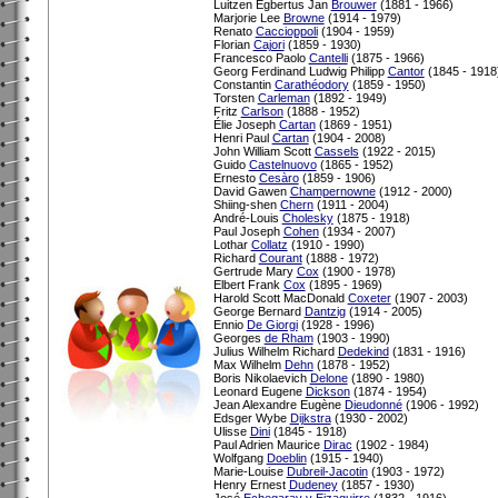
Luitzen Egbertus Jan
Brouwer
(1881 - 1966)
Marjorie Lee
Browne
(1914 - 1979)
Renato
Caccioppoli
(1904 - 1959)
Florian
Cajori
(1859 - 1930)
Francesco Paolo
Cantelli
(1875 - 1966)
Georg Ferdinand Ludwig Philipp
Cantor
(1845 - 1918
Constantin
Carathéodory
(1859 - 1950)
Torsten
Carleman
(1892 - 1949)
Fritz
Carlson
(1888 - 1952)
Élie Joseph
Cartan
(1869 - 1951)
Henri Paul
Cartan
(1904 - 2008)
John William Scott
Cassels
(1922 - 2015)
Guido
Castelnuovo
(1865 - 1952)
Ernesto
Cesàro
(1859 - 1906)
David Gawen
Champernowne
(1912 - 2000)
Shiing-shen
Chern
(1911 - 2004)
André-Louis
Cholesky
(1875 - 1918)
Paul Joseph
Cohen
(1934 - 2007)
Lothar
Collatz
(1910 - 1990)
Richard
Courant
(1888 - 1972)
Gertrude Mary
Cox
(1900 - 1978)
Elbert Frank
Cox
(1895 - 1969)
Harold Scott MacDonald
Coxeter
(1907 - 2003)
George Bernard
Dantzig
(1914 - 2005)
Ennio
De Giorgi
(1928 - 1996)
Georges
de Rham
(1903 - 1990)
Julius Wilhelm Richard
Dedekind
(1831 - 1916)
Max Wilhelm
Dehn
(1878 - 1952)
Boris Nikolaevich
Delone
(1890 - 1980)
Leonard Eugene
Dickson
(1874 - 1954)
Jean Alexandre Eugène
Dieudonné
(1906 - 1992)
Edsger Wybe
Dijkstra
(1930 - 2002)
Ulisse
Dini
(1845 - 1918)
Paul Adrien Maurice
Dirac
(1902 - 1984)
Wolfgang
Doeblin
(1915 - 1940)
Marie-Louise
Dubreil-Jacotin
(1903 - 1972)
Henry Ernest
Dudeney
(1857 - 1930)
José
Echegaray y Eizaguirre
(1832 - 1916)