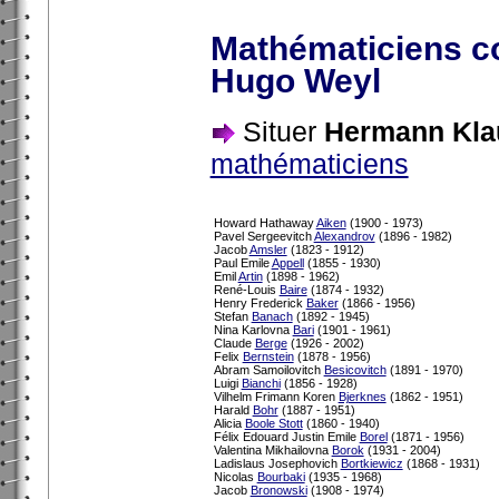
Mathématiciens c
Hugo Weyl
Situer
Hermann Kla
mathématiciens
Howard Hathaway
Aiken
(1900 - 1973)
Pavel Sergeevitch
Alexandrov
(1896 - 1982)
Jacob
Amsler
(1823 - 1912)
Paul Emile
Appell
(1855 - 1930)
Emil
Artin
(1898 - 1962)
René-Louis
Baire
(1874 - 1932)
Henry Frederick
Baker
(1866 - 1956)
Stefan
Banach
(1892 - 1945)
Nina Karlovna
Bari
(1901 - 1961)
Claude
Berge
(1926 - 2002)
Felix
Bernstein
(1878 - 1956)
Abram Samoilovitch
Besicovitch
(1891 - 1970)
Luigi
Bianchi
(1856 - 1928)
Vilhelm Frimann Koren
Bjerknes
(1862 - 1951)
Harald
Bohr
(1887 - 1951)
Alicia
Boole Stott
(1860 - 1940)
Félix Edouard Justin Emile
Borel
(1871 - 1956)
Valentina Mikhailovna
Borok
(1931 - 2004)
Ladislaus Josephovich
Bortkiewicz
(1868 - 1931)
Nicolas
Bourbaki
(1935 - 1968)
Jacob
Bronowski
(1908 - 1974)