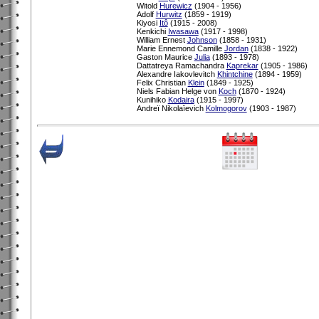
Witold
Hurewicz
(1904 - 1956)
Adolf
Hurwitz
(1859 - 1919)
Kiyosi
Itô
(1915 - 2008)
Kenkichi
Iwasawa
(1917 - 1998)
William Ernest
Johnson
(1858 - 1931)
Marie Ennemond Camille
Jordan
(1838 - 1922)
Gaston Maurice
Julia
(1893 - 1978)
Dattatreya Ramachandra
Kaprekar
(1905 - 1986)
Alexandre Iakovlevitch
Khintchine
(1894 - 1959)
Felix Christian
Klein
(1849 - 1925)
Niels Fabian Helge von
Koch
(1870 - 1924)
Kunihiko
Kodaira
(1915 - 1997)
Andreï Nikolaïevich
Kolmogorov
(1903 - 1987)