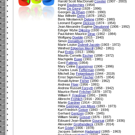
Harold Scott MacDonald
Coxeter
(1907 - 2003)
Ingrid
Daubechies
(1954)
Ennio
De Giorgi
(1928 - 1996)
Georges
de Rham
(1903 - 1990)
Max Wilhelm
Dehn
(1878 - 1952)
Boris Nikolaevich
Delone
(1890 - 1980)
Leonard Eugene
Dickson
(1874 - 1954)
Jean Alexandre Eugène
Dieudonné
(1906 - 1992)
Edsger Wybe
Dijkstra
(1930 - 2002)
Paul Adrien Maurice
Dirac
(1902 - 1984)
Wolfgang
Doeblin
(1915 - 1940)
Simon
Donaldson
(1957)
Marie-Louise
Dubreil-Jacotin
(1903 - 1972)
Winifred
Edgerton Merrill
(1862 - 1951)
Paul
Erdös
(1913 - 1996)
Maurits Cornelis
Escher
(1898 - 1972)
Machgielis
Euwe
(1901 - 1981)
Gerd
Faltings
(1954)
Mary Celine
Fasenmyer
(1906 - 1996)
Charles Louis
Fefferman
(1949)
Mitchell Jay
Feigenbaum
(1944 - 2019)
Ernst Sigismund
Fischer
(1875 - 1954)
Ronald Aylmer
Fisher
(1890 - 1962)
Andreas
Floer
(1956 - 1991)
Andrew Russell
Forsyth
(1858 - 1942)
Maurice René
Fréchet
(1878 - 1973)
William F.
Friedman
(1891 - 1969)
Albrecht
Fröhlich
(1916 - 2001)
Martin
Gardner
(1914 - 2010)
Hilda
Geiringer von Mises
(1893 - 1973)
Karl Friedrich
Geiser
(1843 - 1934)
Gerhard
Gentzen
(1909 - 1945)
William Sealey
Gosset
(1876 - 1937)
Edouard Jean-Baptiste
Goursat
(1858 - 1936)
Alexander
Grothendieck
(1928 - 2014)
Kurt
Gödel
(1906 - 1978)
Jacques Salomon
Hadamard
(1865 - 1963)
Paul Richard
Halmos
(1916 - 2006)