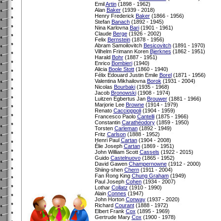
Emil
Artin
(1898 - 1962)
Alan
Baker
(1939 - 2018)
Henry Frederick
Baker
(1866 - 1956)
Stefan
Banach
(1892 - 1945)
Nina Karlovna
Bari
(1901 - 1961)
Claude
Berge
(1926 - 2002)
Felix
Bernstein
(1878 - 1956)
Abram Samoilovitch
Besicovitch
(1891 - 1970)
Vilhelm Frimann Koren
Bjerknes
(1862 - 1951)
Harald
Bohr
(1887 - 1951)
Enrico
Bombieri
(1940)
Alicia
Boole Stott
(1860 - 1940)
Félix Edouard Justin Emile
Borel
(1871 - 1956)
Valentina Mikhailovna
Borok
(1931 - 2004)
Nicolas
Bourbaki
(1935 - 1968)
Jacob
Bronowski
(1908 - 1974)
Luitzen Egbertus Jan
Brouwer
(1881 - 1966)
Marjorie Lee
Browne
(1914 - 1979)
Renato
Caccioppoli
(1904 - 1959)
Francesco Paolo
Cantelli
(1875 - 1966)
Constantin
Carathéodory
(1859 - 1950)
Torsten
Carleman
(1892 - 1949)
Fritz
Carlson
(1888 - 1952)
Henri Paul
Cartan
(1904 - 2008)
Élie Joseph
Cartan
(1869 - 1951)
John William Scott
Cassels
(1922 - 2015)
Guido
Castelnuovo
(1865 - 1952)
David Gawen
Champernowne
(1912 - 2000)
Shiing-shen
Chern
(1911 - 2004)
Fan Rong King
Chung Graham
(1949)
Paul Joseph
Cohen
(1934 - 2007)
Lothar
Collatz
(1910 - 1990)
Alain
Connes
(1947)
John Horton
Conway
(1937 - 2020)
Richard
Courant
(1888 - 1972)
Elbert Frank
Cox
(1895 - 1969)
Gertrude Mary
Cox
(1900 - 1978)