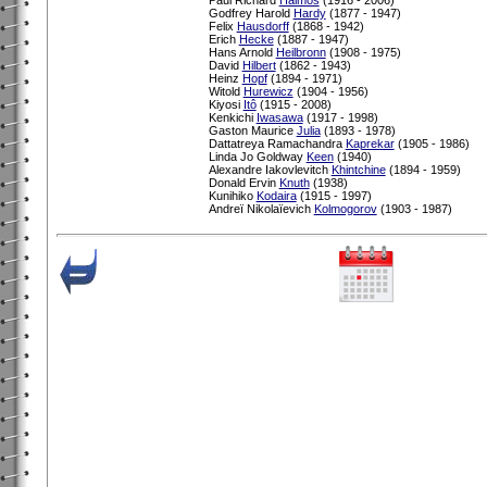
Godfrey Harold
Hardy
(1877 - 1947)
Felix
Hausdorff
(1868 - 1942)
Erich
Hecke
(1887 - 1947)
Hans Arnold
Heilbronn
(1908 - 1975)
David
Hilbert
(1862 - 1943)
Heinz
Hopf
(1894 - 1971)
Witold
Hurewicz
(1904 - 1956)
Kiyosi
Itô
(1915 - 2008)
Kenkichi
Iwasawa
(1917 - 1998)
Gaston Maurice
Julia
(1893 - 1978)
Dattatreya Ramachandra
Kaprekar
(1905 - 1986)
Linda Jo Goldway
Keen
(1940)
Alexandre Iakovlevitch
Khintchine
(1894 - 1959)
Donald Ervin
Knuth
(1938)
Kunihiko
Kodaira
(1915 - 1997)
Andreï Nikolaïevich
Kolmogorov
(1903 - 1987)