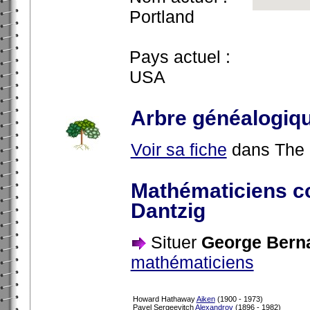
Portland
Pays actuel :
USA
Arbre généalogiq
Voir sa fiche
dans The 
Mathématiciens c
Dantzig
Situer
George Berna
mathématiciens
Howard Hathaway
Aiken
(1900 - 1973)
Pavel Sergeevitch
Alexandrov
(1896 - 1982)