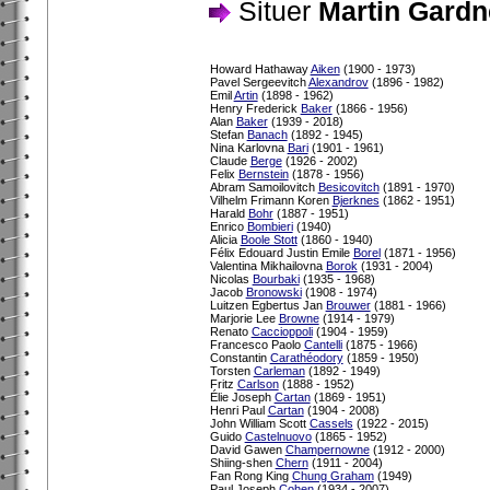
Situer
Martin Gardn
Howard Hathaway
Aiken
(1900 - 1973)
Pavel Sergeevitch
Alexandrov
(1896 - 1982)
Emil
Artin
(1898 - 1962)
Henry Frederick
Baker
(1866 - 1956)
Alan
Baker
(1939 - 2018)
Stefan
Banach
(1892 - 1945)
Nina Karlovna
Bari
(1901 - 1961)
Claude
Berge
(1926 - 2002)
Felix
Bernstein
(1878 - 1956)
Abram Samoilovitch
Besicovitch
(1891 - 1970)
Vilhelm Frimann Koren
Bjerknes
(1862 - 1951)
Harald
Bohr
(1887 - 1951)
Enrico
Bombieri
(1940)
Alicia
Boole Stott
(1860 - 1940)
Félix Edouard Justin Emile
Borel
(1871 - 1956)
Valentina Mikhailovna
Borok
(1931 - 2004)
Nicolas
Bourbaki
(1935 - 1968)
Jacob
Bronowski
(1908 - 1974)
Luitzen Egbertus Jan
Brouwer
(1881 - 1966)
Marjorie Lee
Browne
(1914 - 1979)
Renato
Caccioppoli
(1904 - 1959)
Francesco Paolo
Cantelli
(1875 - 1966)
Constantin
Carathéodory
(1859 - 1950)
Torsten
Carleman
(1892 - 1949)
Fritz
Carlson
(1888 - 1952)
Élie Joseph
Cartan
(1869 - 1951)
Henri Paul
Cartan
(1904 - 2008)
John William Scott
Cassels
(1922 - 2015)
Guido
Castelnuovo
(1865 - 1952)
David Gawen
Champernowne
(1912 - 2000)
Shiing-shen
Chern
(1911 - 2004)
Fan Rong King
Chung Graham
(1949)
Paul Joseph
Cohen
(1934 - 2007)