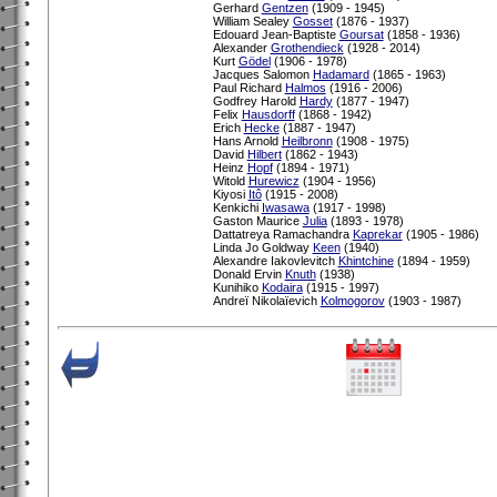
Gerhard
Gentzen
(1909 - 1945)
William Sealey
Gosset
(1876 - 1937)
Edouard Jean-Baptiste
Goursat
(1858 - 1936)
Alexander
Grothendieck
(1928 - 2014)
Kurt
Gödel
(1906 - 1978)
Jacques Salomon
Hadamard
(1865 - 1963)
Paul Richard
Halmos
(1916 - 2006)
Godfrey Harold
Hardy
(1877 - 1947)
Felix
Hausdorff
(1868 - 1942)
Erich
Hecke
(1887 - 1947)
Hans Arnold
Heilbronn
(1908 - 1975)
David
Hilbert
(1862 - 1943)
Heinz
Hopf
(1894 - 1971)
Witold
Hurewicz
(1904 - 1956)
Kiyosi
Itô
(1915 - 2008)
Kenkichi
Iwasawa
(1917 - 1998)
Gaston Maurice
Julia
(1893 - 1978)
Dattatreya Ramachandra
Kaprekar
(1905 - 1986)
Linda Jo Goldway
Keen
(1940)
Alexandre Iakovlevitch
Khintchine
(1894 - 1959)
Donald Ervin
Knuth
(1938)
Kunihiko
Kodaira
(1915 - 1997)
Andreï Nikolaïevich
Kolmogorov
(1903 - 1987)