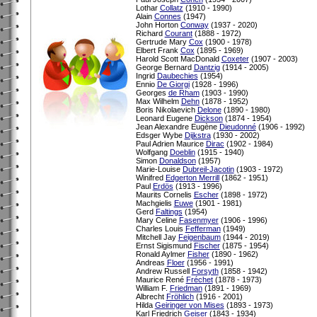
Lothar
Collatz
(1910 - 1990)
Alain
Connes
(1947)
John Horton
Conway
(1937 - 2020)
Richard
Courant
(1888 - 1972)
Gertrude Mary
Cox
(1900 - 1978)
Elbert Frank
Cox
(1895 - 1969)
Harold Scott MacDonald
Coxeter
(1907 - 2003)
George Bernard
Dantzig
(1914 - 2005)
Ingrid
Daubechies
(1954)
Ennio
De Giorgi
(1928 - 1996)
Georges
de Rham
(1903 - 1990)
Max Wilhelm
Dehn
(1878 - 1952)
Boris Nikolaevich
Delone
(1890 - 1980)
Leonard Eugene
Dickson
(1874 - 1954)
Jean Alexandre Eugène
Dieudonné
(1906 - 1992)
Edsger Wybe
Dijkstra
(1930 - 2002)
Paul Adrien Maurice
Dirac
(1902 - 1984)
Wolfgang
Doeblin
(1915 - 1940)
Simon
Donaldson
(1957)
Marie-Louise
Dubreil-Jacotin
(1903 - 1972)
Winifred
Edgerton Merrill
(1862 - 1951)
Paul
Erdös
(1913 - 1996)
Maurits Cornelis
Escher
(1898 - 1972)
Machgielis
Euwe
(1901 - 1981)
Gerd
Faltings
(1954)
Mary Celine
Fasenmyer
(1906 - 1996)
Charles Louis
Fefferman
(1949)
Mitchell Jay
Feigenbaum
(1944 - 2019)
Ernst Sigismund
Fischer
(1875 - 1954)
Ronald Aylmer
Fisher
(1890 - 1962)
Andreas
Floer
(1956 - 1991)
Andrew Russell
Forsyth
(1858 - 1942)
Maurice René
Fréchet
(1878 - 1973)
William F.
Friedman
(1891 - 1969)
Albrecht
Fröhlich
(1916 - 2001)
Hilda
Geiringer von Mises
(1893 - 1973)
Karl Friedrich
Geiser
(1843 - 1934)