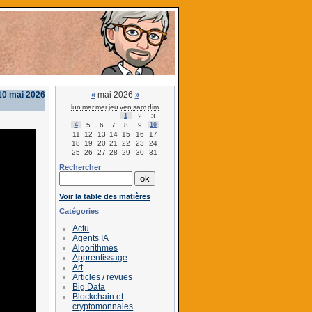
10 mai 2026
mai 2026
«
»
lun
mar
mer
jeu
ven
sam
dim
1
2
3
4
5
6
7
8
9
10
11
12
13
14
15
16
17
18
19
20
21
22
23
24
25
26
27
28
29
30
31
Rechercher
Voir la table des matières
Catégories
Actu
Agents IA
Algorithmes
Apprentissage
Art
Articles / revues
Big Data
Blockchain et
cryptomonnaies