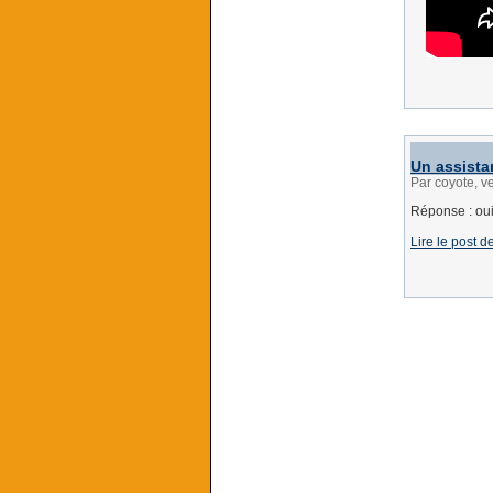
Un assistan
Par coyote, v
Réponse : oui,
Lire le post 