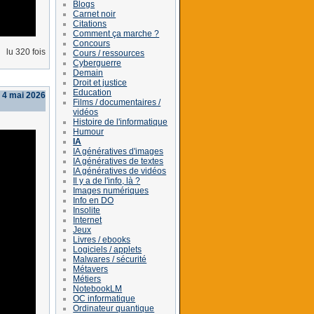
Blogs
Carnet noir
Citations
Comment ça marche ?
Concours
lu 320 fois
Cours / ressources
Cyberguerre
Demain
Droit et justice
Education
i 4 mai 2026
Films / documentaires /
vidéos
Histoire de l'informatique
Humour
IA
IA génératives d'images
IA génératives de textes
IA génératives de vidéos
Il y a de l'info, là ?
Images numériques
Info en DO
Insolite
Internet
Jeux
Livres / ebooks
Logiciels / applets
Malwares / sécurité
Métavers
Métiers
NotebookLM
OC informatique
Ordinateur quantique