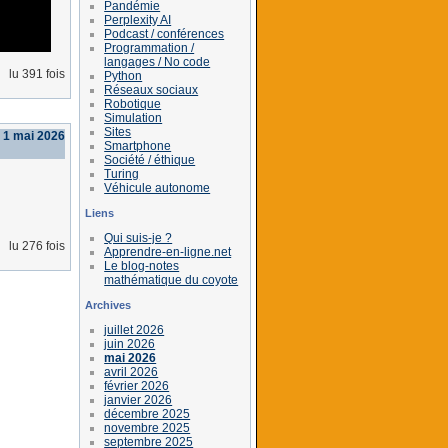
Pandémie
Perplexity AI
Podcast / conférences
Programmation /
langages / No code
lu 391 fois
Python
Réseaux sociaux
Robotique
Simulation
Sites
 1 mai 2026
Smartphone
Société / éthique
Turing
Véhicule autonome
Liens
Qui suis-je ?
lu 276 fois
Apprendre-en-ligne.net
Le blog-notes
mathématique du coyote
Archives
juillet 2026
juin 2026
mai 2026
avril 2026
février 2026
janvier 2026
décembre 2025
novembre 2025
septembre 2025