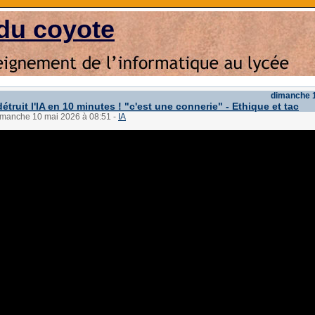
du coyote
dimanche 
étruit l'IA en 10 minutes ! "c'est une connerie" - Ethique et tac
dimanche 10 mai 2026 à 08:51
-
IA