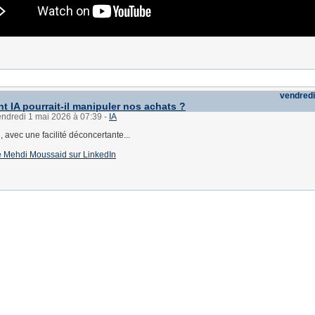
vendredi
t IA pourrait-il manipuler nos achats ?
endredi 1 mai 2026 à 07:39
-
IA
 avec une facilité déconcertante...
de Mehdi Moussaid sur LinkedIn