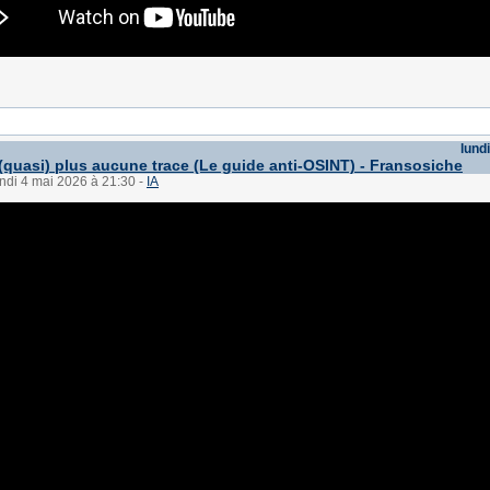
lund
 (quasi) plus aucune trace (Le guide anti-OSINT) - Fransosiche
undi 4 mai 2026 à 21:30
-
IA