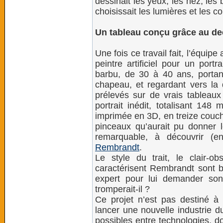
dessinait les yeux, les nez, les 
choisissait les lumières et les co
Un tableau conçu grâce au de
Une fois ce travail fait, l’équ
peintre artificiel pour un por
barbu, de 30 à 40 ans, porta
chapeau, et regardant vers la 
prélevés sur de vrais tableaux
portrait inédit, totalisant 148
imprimée en 3D, en treize couch
pinceaux qu’aurait pu donner l
remarquable, à découvrir (e
Rembrandt
.
Le style du trait, le clair-o
caractérisent Rembrandt sont bie
expert pour lui demander son
tromperait-il ?
Ce projet n’est pas destiné à 
lancer une nouvelle industrie d
possibles entre technologies, d