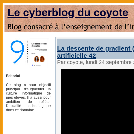
Le cyberblog du coyote
La descente de gradient (
artificielle 42
Par coyote, lundi 24 septembre
Editorial
Ce blog a pour objectif
principal d'augmenter la
culture informatique de
mes élèves. Il a aussi pour
ambition de refléter
l'actualité technologique
dans ce domaine.