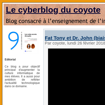
Le cyberblog du coyote
Fat Tony et Dr. John (biai
Par coyote, lundi 26 février 201
Editorial
Ce blog a pour objectif
principal d'augmenter la
culture informatique de
mes élèves. Il a aussi pour
ambition de refléter
l'actualité technologique
dans ce domaine.