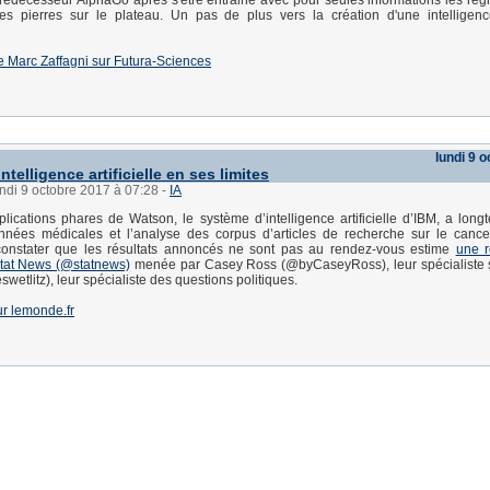
rédécesseur AlphaGo après s'être entrainé avec pour seules informations les règl
es pierres sur le plateau. Un pas de plus vers la création d'une intelligence 
 de Marc Zaffagni sur Futura-Sciences
lundi 9 
Intelligence artificielle en ses limites
undi 9 octobre 2017 à 07:28
-
IA
lications phares de Watson, le système d’intelligence artificielle d’IBM, a long
onnées médicales et l’analyse des corpus d’articles de recherche sur le cance
constater que les résultats annoncés ne sont pas au rendez-vous estime
une 
tat News (@statnews)
menée par Casey Ross (@byCaseyRoss), leur spécialiste s
swetlitz), leur spécialiste des questions politiques.
sur lemonde.fr