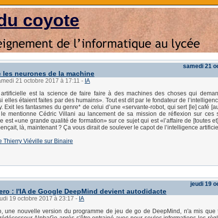
du coyote
samedi 21 o
 les neurones de la machine
amedi 21 octobre 2017 à 17:11
-
IA
e artificielle est la science de faire faire à des machines des choses qui dema
si elles étaient faites par des humains». Tout est dit par le fondateur de l’intelligence
 Exit les fantasmes du genre* de celui d’une «servante-robot, qui sert [le] café [au 
le mentionne Cédric Villani au lancement de sa mission de réflexion sur ces s
 est «une grande qualité de formation» sur ce sujet qui est «l’affaire de [toutes et]
nçait, là, maintenant ? Ça vous dirait de soulever le capot de l’intelligence artificie
de Thierry Viéville sur Binaire
jeudi 19 
ro : l'IA de Google DeepMind devient autodidacte
eudi 19 octobre 2017 à 23:17
-
IA
, une nouvelle version du programme de jeu de go de DeepMind, n'a mis que tr