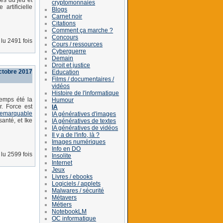
es du jeu et
cryptomonnaies
artificielle
Blogs
Carnet noir
Citations
Comment ça marche ?
Concours
lu 2491 fois
Cours / ressources
Cyberguerre
Demain
Droit et justice
octobre 2017
Education
Films / documentaires /
vidéos
Histoire de l'informatique
temps été la
Humour
r. Force est
IA
remarquable
IA génératives d'images
anté, et Ike
IA génératives de textes
IA génératives de vidéos
Il y a de l'info, là ?
Images numériques
Info en DO
lu 2599 fois
Insolite
Internet
Jeux
Livres / ebooks
Logiciels / applets
Malwares / sécurité
Métavers
Métiers
NotebookLM
OC informatique