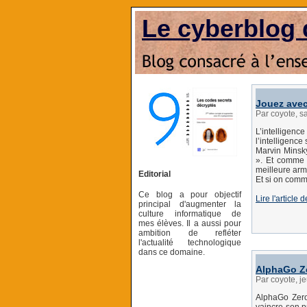
Le cyberblog 
Jouez avec
Par coyote, s
L’intelligenc
l’intelligence 
Marvin Minsky.
». Et comme 
meilleure arme
Editorial
Et si on comme
Ce blog a pour objectif
Lire l'article 
principal d'augmenter la
culture informatique de
mes élèves. Il a aussi pour
ambition de refléter
l'actualité technologique
dans ce domaine.
AlphaGo Ze
Par coyote, j
AlphaGo Zero