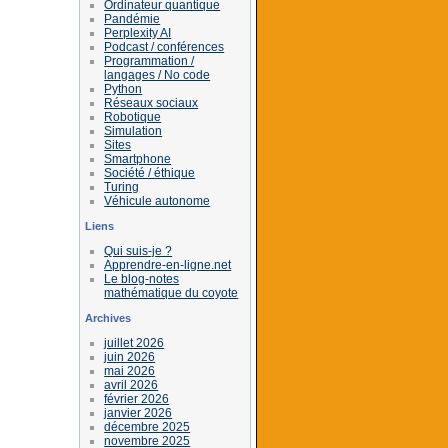
Ordinateur quantique
Pandémie
Perplexity AI
Podcast / conférences
Programmation /
langages / No code
Python
Réseaux sociaux
Robotique
Simulation
Sites
Smartphone
Société / éthique
Turing
Véhicule autonome
Liens
Qui suis-je ?
Apprendre-en-ligne.net
Le blog-notes
mathématique du coyote
Archives
juillet 2026
juin 2026
mai 2026
avril 2026
février 2026
janvier 2026
décembre 2025
novembre 2025