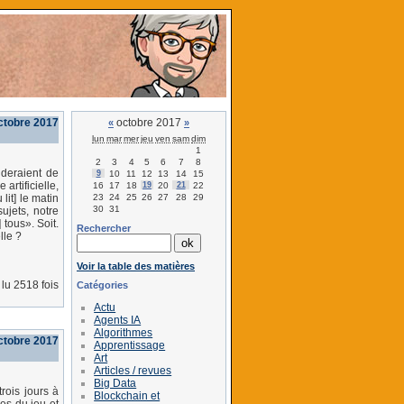
ctobre 2017
octobre 2017
«
»
lun
mar
mer
jeu
ven
sam
dim
1
2
3
4
5
6
7
8
nderaient de
9
10
11
12
13
14
15
 artificielle,
16
17
18
19
20
21
22
23
24
25
26
27
28
29
lit] le matin
30
31
ujets, notre
 tous». Soit.
Rechercher
lle ?
Voir la table des matières
lu 2518 fois
Catégories
Actu
Agents IA
Algorithmes
octobre 2017
Apprentissage
Art
Articles / revues
Big Data
ois jours à
Blockchain et