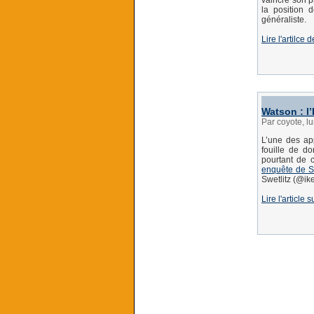
vaincre son p
la position d
généraliste.
Lire l'artilce
Watson : l’
Par coyote, l
L’une des app
fouille de d
pourtant de 
enquête de S
Swetlitz (@ike
Lire l'article 