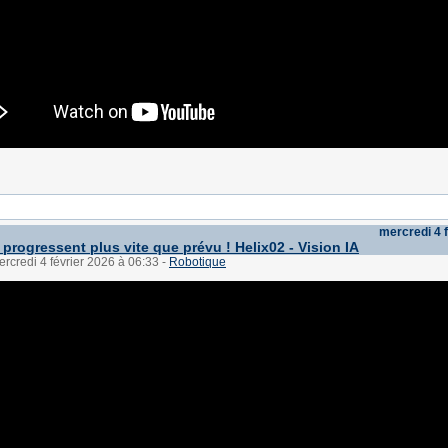
mercredi 4 
progressent plus vite que prévu ! Helix02 - Vision IA
ercredi 4 février 2026 à 06:33
-
Robotique