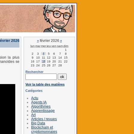
février 2026
février 2026
«
»
lun
mar
mer
jeu
ven
sam
dim
1
2
3
4
5
6
7
8
ion la plus
9
10
11
12
13
14
15
umanoïdes se
16
17
18
19
20
21
22
23
24
25
26
27
28
Rechercher
Voir la table des matières
Catégories
Actu
Agents IA
Algorithmes
Apprentissage
Art
Articles / revues
Big Data
Blockchain et
cryptomonnaies