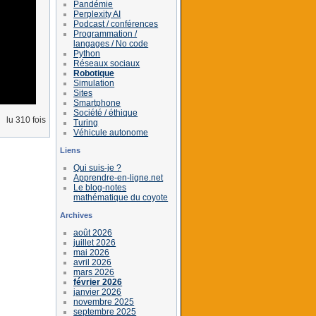
Pandémie
Perplexity AI
Podcast / conférences
Programmation /
langages / No code
Python
Réseaux sociaux
Robotique
Simulation
Sites
Smartphone
Société / éthique
lu 310 fois
Turing
Véhicule autonome
Liens
Qui suis-je ?
Apprendre-en-ligne.net
Le blog-notes
mathématique du coyote
Archives
août 2026
juillet 2026
mai 2026
avril 2026
mars 2026
février 2026
janvier 2026
novembre 2025
septembre 2025