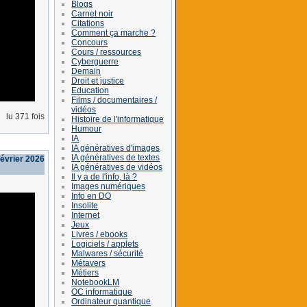
Blogs
Carnet noir
Citations
Comment ça marche ?
Concours
Cours / ressources
Cyberguerre
Demain
Droit et justice
Education
Films / documentaires /
vidéos
lu 371 fois
Histoire de l'informatique
Humour
IA
IA génératives d'images
IA génératives de textes
février 2026
IA génératives de vidéos
Il y a de l'info, là ?
Images numériques
Info en DO
Insolite
Internet
Jeux
Livres / ebooks
Logiciels / applets
Malwares / sécurité
Métavers
Métiers
NotebookLM
OC informatique
Ordinateur quantique