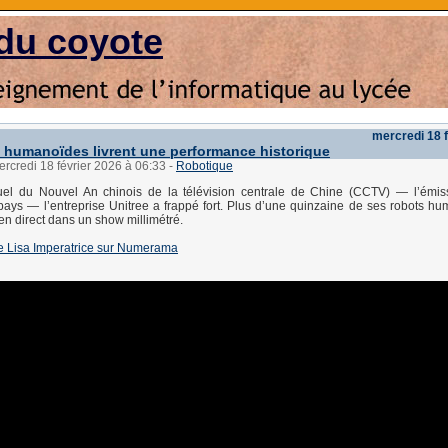
du coyote
mercredi 18 
 humanoïdes livrent une performance historique
ercredi 18 février 2026 à 06:33
-
Robotique
el du Nouvel An chinois de la télévision centrale de Chine (CCTV) — l’émiss
ays — l’entreprise Unitree a frappé fort. Plus d’une quinzaine de ses robots h
 en direct dans un show millimétré.
e de Lisa Imperatrice sur Numerama