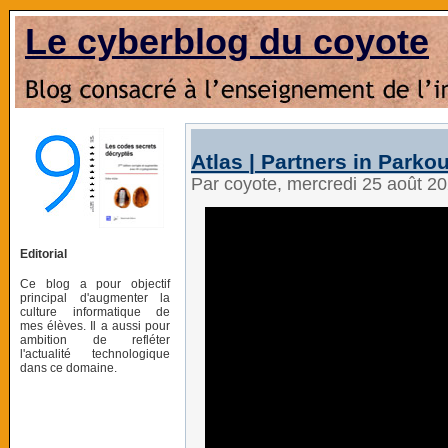
Le cyberblog du coyote
Atlas | Partners in Parko
Par coyote, mercredi 25 août 2
Editorial
Ce blog a pour objectif
principal d'augmenter la
culture informatique de
mes élèves. Il a aussi pour
ambition de refléter
l'actualité technologique
dans ce domaine.