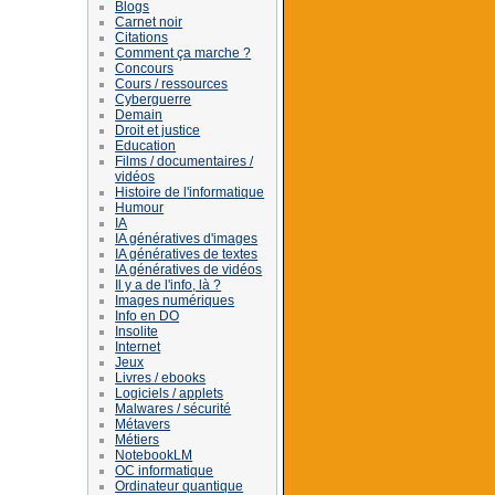
Blogs
Carnet noir
Citations
Comment ça marche ?
Concours
Cours / ressources
Cyberguerre
Demain
Droit et justice
Education
Films / documentaires /
vidéos
Histoire de l'informatique
Humour
IA
IA génératives d'images
IA génératives de textes
IA génératives de vidéos
Il y a de l'info, là ?
Images numériques
Info en DO
Insolite
Internet
Jeux
Livres / ebooks
Logiciels / applets
Malwares / sécurité
Métavers
Métiers
NotebookLM
OC informatique
Ordinateur quantique