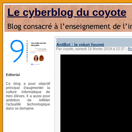
Le cyberblog du coyote
AntBot : le robot fourmi
Par coyote, samedi 16 février 2019 à 22:37
-
Ro
Editorial
Ce blog a pour objectif
principal d'augmenter la
culture informatique de
mes élèves. Il a aussi pour
ambition de refléter
l'actualité technologique
dans ce domaine.