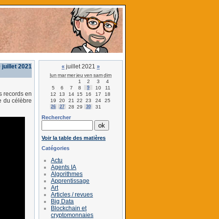
juillet 2021
juillet 2021
«
»
lun
mar
mer
jeu
ven
sam
dim
1
2
3
4
5
6
7
8
9
10
11
s records en
12
13
14
15
16
17
18
e du célèbre
19
20
21
22
23
24
25
26
27
28
29
30
31
Rechercher
Voir la table des matières
Catégories
Actu
Agents IA
Algorithmes
Apprentissage
Art
Articles / revues
Big Data
Blockchain et
cryptomonnaies