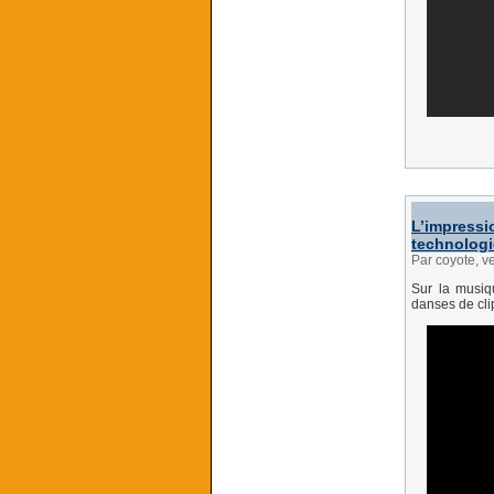
L’impressi
technolog
Par coyote, v
Sur la musiq
danses de clip