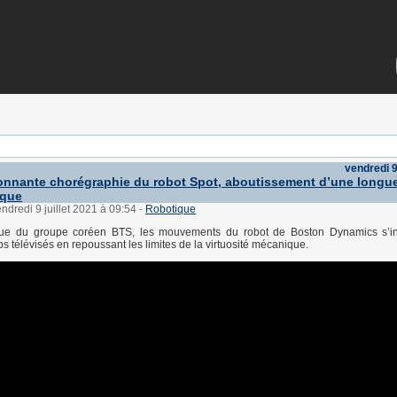
vendredi 9
onnante chorégraphie du robot Spot, aboutissement d’une longu
ique
endredi 9 juillet 2021 à 09:54
-
Robotique
ue du groupe coréen BTS, les mouvements du robot de Boston Dynamics s’in
s télévisés en repoussant les limites de la virtuosité mécanique.