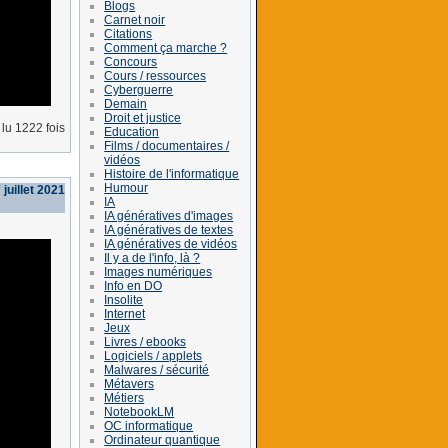
Blogs
Carnet noir
Citations
Comment ça marche ?
Concours
Cours / ressources
Cyberguerre
Demain
Droit et justice
lu 1222 fois
Education
Films / documentaires /
vidéos
Histoire de l'informatique
Humour
juillet 2021
IA
IA génératives d'images
IA génératives de textes
IA génératives de vidéos
Il y a de l'info, là ?
Images numériques
Info en DO
Insolite
Internet
Jeux
Livres / ebooks
Logiciels / applets
Malwares / sécurité
Métavers
Métiers
NotebookLM
OC informatique
Ordinateur quantique