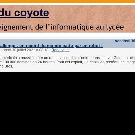
du coyote
vendredi 30 
llenge : un record du monde battu par un robot !
endredi 30 juillet 2021 à 08:18
-
Robotique
américain a réussi à créer un robot susceptible d'entrer dans le Livre Guinness de
e 100.000 dominos en 24 heures. Pour cet exploit, il a choisi de recréer une imag
io Bros.