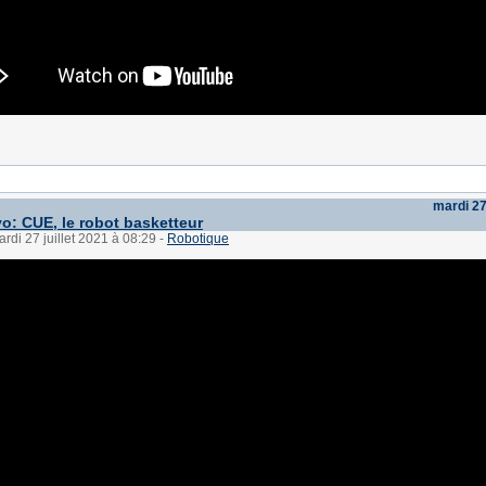
mardi 27 
o: CUE, le robot basketteur
ardi 27 juillet 2021 à 08:29
-
Robotique