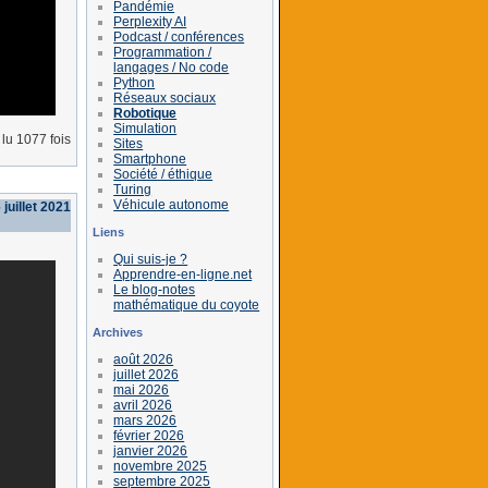
Pandémie
Perplexity AI
Podcast / conférences
Programmation /
langages / No code
Python
Réseaux sociaux
Robotique
Simulation
lu 1077 fois
Sites
Smartphone
Société / éthique
Turing
Véhicule autonome
 juillet 2021
Liens
Qui suis-je ?
Apprendre-en-ligne.net
Le blog-notes
mathématique du coyote
Archives
août 2026
juillet 2026
mai 2026
avril 2026
mars 2026
février 2026
janvier 2026
novembre 2025
septembre 2025