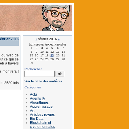
février 2016
février 2016
«
»
lun
mar
mer
jeu
ven
sam
dim
1
2
3
4
5
6
7
8
9
10
11
12
13
14
és du Web de
15
16
17
18
19
20
21
ut ce qui se
22
23
24
25
26
27
28
29
eb à travers
Rechercher
e montrera !
Voir la table des matières
lu 3580 fois
Catégories
Actu
Agents IA
Algorithmes
Apprentissage
Art
Articles / revues
Big Data
Blockchain et
cryptomonnaies