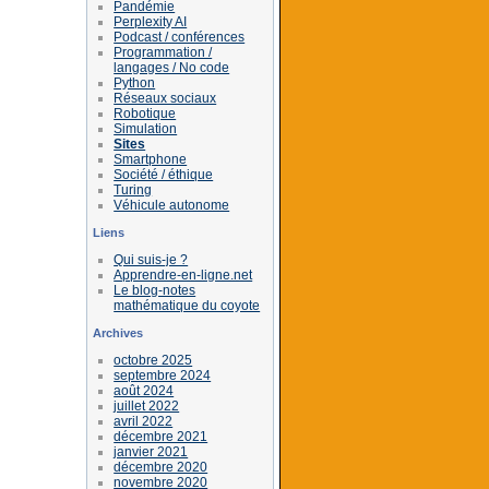
Pandémie
Perplexity AI
Podcast / conférences
Programmation /
langages / No code
Python
Réseaux sociaux
Robotique
Simulation
Sites
Smartphone
Société / éthique
Turing
Véhicule autonome
Liens
Qui suis-je ?
Apprendre-en-ligne.net
Le blog-notes
mathématique du coyote
Archives
octobre 2025
septembre 2024
août 2024
juillet 2022
avril 2022
décembre 2021
janvier 2021
décembre 2020
novembre 2020