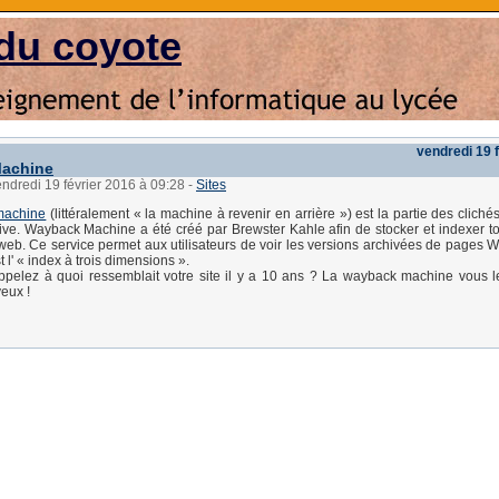
du coyote
vendredi 19 
achine
endredi 19 février 2016 à 09:28
-
Sites
machine
(littéralement « la machine à revenir en arrière ») est la partie des clich
chive. Wayback Machine a été créé par Brewster Kahle afin de stocker et indexer to
 web. Ce service permet aux utilisateurs de voir les versions archivées de pages W
t l' « index à trois dimensions ».
pelez à quoi ressemblait votre site il y a 10 ans ? La wayback machine vous l
yeux !