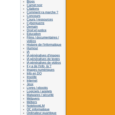
Blogs
Carnet noir
Citations
Comment ça marche ?
Concours
Cours / ressources
Cyberguerre
Demain
Droit et justice
Education
Films / documentaires /
vidéos
Histoire de l'informatique
Humour
IA
IA génératives d'images
IA génératives de textes
IA génératives de vidéos
Il y a de l'info, là ?
Images numériques
Info en DO
Insolite
Internet
Jeux
Livres / ebooks
Logiciels / applets
Malwares / sécurité
Métavers
Métiers
NotebookLM
OC informatique
Ordinateur quantique