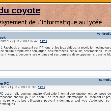
du coyote
vendredi 
geek
endredi 27 juin 2008 à 07:42
-
Sites
à Facebook en passant par l’iPhone et les jeux vidéos, la révolution technolog
ne culture propre avec son jargon, ses références, ses outils, ses traditions. Deux
vous invitent à découvrir ses origines et ses derniers développements dans le b
samedi 2
on PC
amedi 21 juin 2008 à 08:39
-
Sites
PC
est un site communautaire d'entraide informatique entièrement composé de
oposons chaque jour un aperçu de l'actualité informatique du moment et pr
ia notre forum. Les utilisateurs peuvent y demander tout type d'aide pour se
ormatiques.