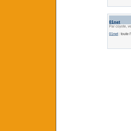
01net
Par coyote, v
01net
: toute 