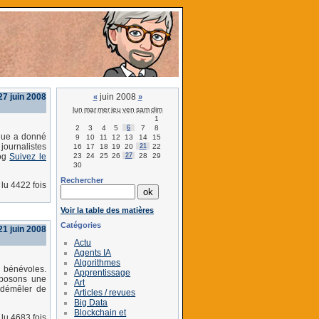
27 juin 2008
juin 2008
«
»
lun
mar
mer
jeu
ven
sam
dim
1
2
3
4
5
6
7
8
ique a donné
9
10
11
12
13
14
15
 journalistes
16
17
18
19
20
21
22
23
24
25
26
27
28
29
log
Suivez le
30
Rechercher
lu 4422 fois
Voir la table des matières
Catégories
1 juin 2008
Actu
Agents IA
Algorithmes
 bénévoles.
Apprentissage
oposons une
Art
 démêler de
Articles / revues
Big Data
Blockchain et
lu 4683 fois