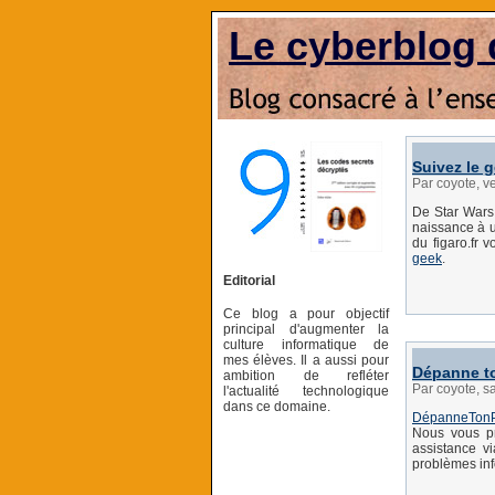
Le cyberblog 
Suivez le 
Par coyote, v
De Star Wars 
naissance à u
du figaro.fr 
geek
.
Editorial
Ce blog a pour objectif
principal d'augmenter la
culture informatique de
mes élèves. Il a aussi pour
Dépanne t
ambition de refléter
Par coyote, s
l'actualité technologique
dans ce domaine.
DépanneTon
Nous vous pr
assistance v
problèmes inf