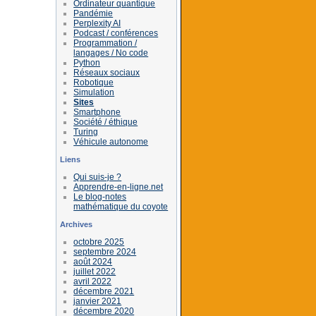
Ordinateur quantique
Pandémie
Perplexity AI
Podcast / conférences
Programmation /
langages / No code
Python
Réseaux sociaux
Robotique
Simulation
Sites
Smartphone
Société / éthique
Turing
Véhicule autonome
Liens
Qui suis-je ?
Apprendre-en-ligne.net
Le blog-notes
mathématique du coyote
Archives
octobre 2025
septembre 2024
août 2024
juillet 2022
avril 2022
décembre 2021
janvier 2021
décembre 2020