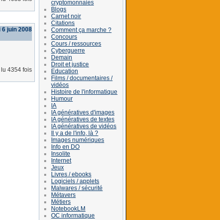
cryptomonnaies
Blogs
Carnet noir
Citations
 6 juin 2008
Comment ça marche ?
Concours
Cours / ressources
Cyberguerre
Demain
Droit et justice
lu 4354 fois
Education
Films / documentaires /
vidéos
Histoire de l'informatique
Humour
IA
IA génératives d'images
IA génératives de textes
IA génératives de vidéos
Il y a de l'info, là ?
Images numériques
Info en DO
Insolite
Internet
Jeux
Livres / ebooks
Logiciels / applets
Malwares / sécurité
Métavers
Métiers
NotebookLM
OC informatique