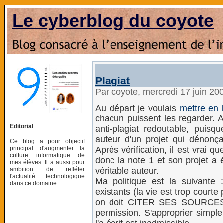
Le cyberblog du coyote
Plagiat
Par coyote, mercredi 17 juin 20
Au départ je voulais
mettre en l
chacun puissent les regarder. A
Editorial
anti-plagiat redoutable, puisqu
auteur d'un projet qui dénonç
Ce blog a pour objectif
principal d'augmenter la
Après vérification, il est vrai q
culture informatique de
donc la note 1 et son projet a é
mes élèves. Il a aussi pour
ambition de refléter
véritable auteur.
l'actualité technologique
Ma politique est la suivant
dans ce domaine.
existants (la vie est trop courte
on doit CITER SES SOURCES et
permission. S'approprier simpl