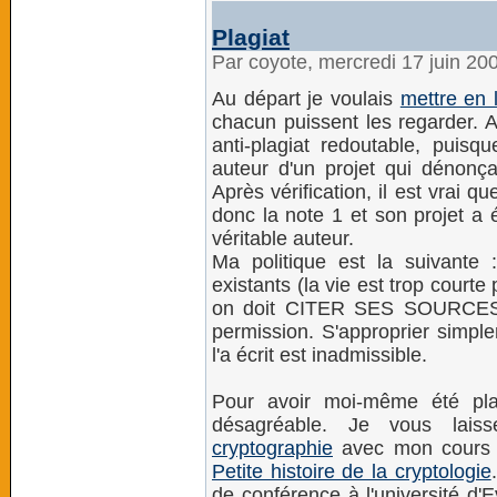
Plagiat
Par coyote, mercredi 17 juin 20
Au départ je voulais
mettre en l
chacun puissent les regarder. A
anti-plagiat redoutable, puisqu
auteur d'un projet qui dénonç
Après vérification, il est vrai q
donc la note 1 et son projet a é
véritable auteur.
Ma politique est la suivant
existants (la vie est trop courte
on doit CITER SES SOURCES et
permission. S'approprier simpl
l'a écrit est inadmissible.
Pour avoir moi-même été pla
désagréable. Je vous lai
cryptographie
avec mon cour
Petite histoire de la cryptologie
de conférence à l'université d'