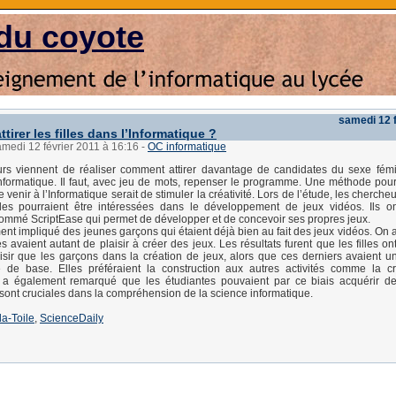
du coyote
samedi 12 f
irer les filles dans l’Informatique ?
amedi 12 février 2011 à 16:16
-
OC informatique
rs viennent de réaliser comment attirer davantage de candidates du sexe fémi
Informatique. Il faut, avec jeu de mots, repenser le programme. Une méthode pou
venir à l’Informatique serait de stimuler la créativité. Lors de l’étude, les cherche
illes pourraient être intéressées dans le développement de jeux vidéos. Ils on
mmé ScriptEase qui permet de développer et de concevoir ses propres jeux.
ment impliqué des jeunes garçons qui étaient déjà bien au fait des jeux vidéos. On 
lles avaient autant de plaisir à créer des jeux. Les résultats furent que les filles on
isir que les garçons dans la création de jeux, alors que ces derniers avaient u
 de base. Elles préféraient la construction aux autres activités comme la cr
 a également remarqué que les étudiantes pouvaient par ce biais acquérir de
 sont cruciales dans la compréhension de la science informatique.
la-Toile
,
ScienceDaily