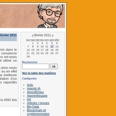
évrier 2011
février 2011
«
»
lun
mar
mer
jeu
ven
sam
dim
1
2
3
4
5
6
7
8
9
10
11
12
13
nin dans le
14
15
16
17
18
19
20
r convaincre
21
22
23
24
25
26
27
28
urs ont voulu
t utilisé un
Rechercher
a donc voulu
t eu en effet
Voir la table des matières
ne meilleure
Catégories
éation d’un
s capacités
Actu
Agents IA
Algorithmes
Apprentissage
Art
lu 4091 fois
Articles / revues
Big Data
Blockchain et
cryptomonnaies