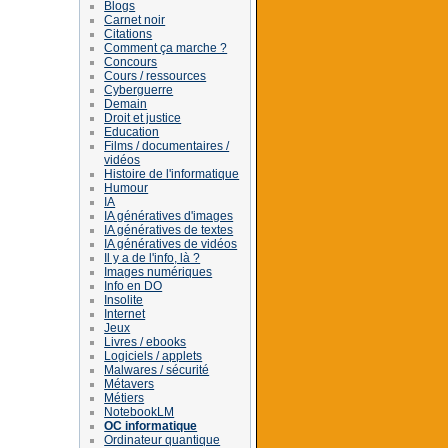
Blogs
Carnet noir
Citations
Comment ça marche ?
Concours
Cours / ressources
Cyberguerre
Demain
Droit et justice
Education
Films / documentaires /
vidéos
Histoire de l'informatique
Humour
IA
IA génératives d'images
IA génératives de textes
IA génératives de vidéos
Il y a de l'info, là ?
Images numériques
Info en DO
Insolite
Internet
Jeux
Livres / ebooks
Logiciels / applets
Malwares / sécurité
Métavers
Métiers
NotebookLM
OC informatique
Ordinateur quantique