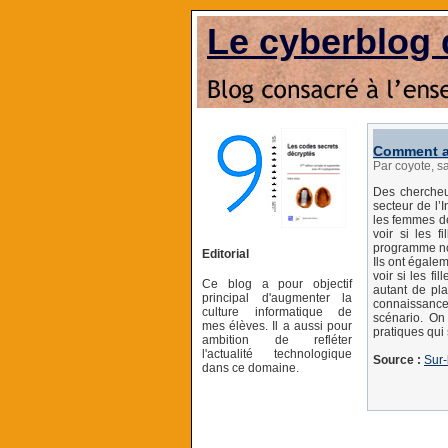
Le cyberblog 
Comment att
Par coyote, s
Des chercheu
secteur de l’
les femmes de 
voir si les f
programme no
Editorial
Ils ont égale
voir si les fi
Ce blog a pour objectif
autant de pla
principal d'augmenter la
connaissance
culture informatique de
scénario. On
mes élèves. Il a aussi pour
pratiques qui
ambition de refléter
l'actualité technologique
Source :
Sur-
dans ce domaine.