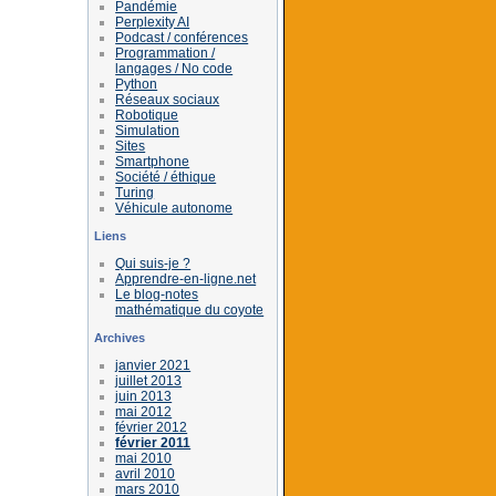
Pandémie
Perplexity AI
Podcast / conférences
Programmation /
langages / No code
Python
Réseaux sociaux
Robotique
Simulation
Sites
Smartphone
Société / éthique
Turing
Véhicule autonome
Liens
Qui suis-je ?
Apprendre-en-ligne.net
Le blog-notes
mathématique du coyote
Archives
janvier 2021
juillet 2013
juin 2013
mai 2012
février 2012
février 2011
mai 2010
avril 2010
mars 2010