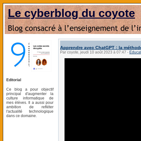
Le cyberblog du coyote
Apprendre avec ChatGPT : la métho
Par coyote, jeudi 10 août 2023 à 07:47
-
Educat
Editorial
Ce blog a pour objectif
principal d'augmenter la
culture informatique de
mes élèves. Il a aussi pour
ambition de refléter
l'actualité technologique
dans ce domaine.