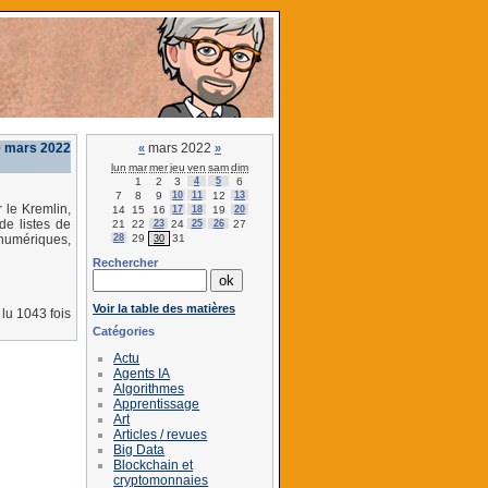
0 mars 2022
mars 2022
«
»
lun
mar
mer
jeu
ven
sam
dim
1
2
3
4
5
6
7
8
9
10
11
12
13
 le Kremlin,
14
15
16
17
18
19
20
de listes de
21
22
23
24
25
26
27
28
29
31
 numériques,
30
Rechercher
Voir la table des matières
lu 1043 fois
Catégories
Actu
Agents IA
Algorithmes
Apprentissage
Art
Articles / revues
Big Data
Blockchain et
cryptomonnaies