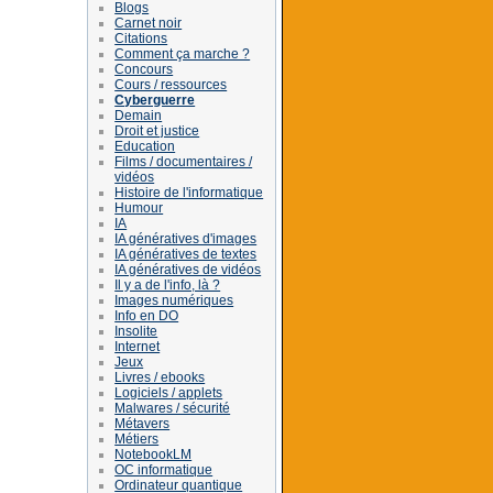
Blogs
Carnet noir
Citations
Comment ça marche ?
Concours
Cours / ressources
Cyberguerre
Demain
Droit et justice
Education
Films / documentaires /
vidéos
Histoire de l'informatique
Humour
IA
IA génératives d'images
IA génératives de textes
IA génératives de vidéos
Il y a de l'info, là ?
Images numériques
Info en DO
Insolite
Internet
Jeux
Livres / ebooks
Logiciels / applets
Malwares / sécurité
Métavers
Métiers
NotebookLM
OC informatique
Ordinateur quantique