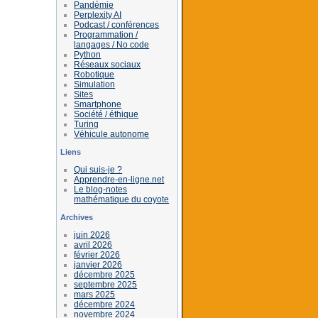
Pandémie
Perplexity AI
Podcast / conférences
Programmation /
langages / No code
Python
Réseaux sociaux
Robotique
Simulation
Sites
Smartphone
Société / éthique
Turing
Véhicule autonome
Liens
Qui suis-je ?
Apprendre-en-ligne.net
Le blog-notes
mathématique du coyote
Archives
juin 2026
avril 2026
février 2026
janvier 2026
décembre 2025
septembre 2025
mars 2025
décembre 2024
novembre 2024