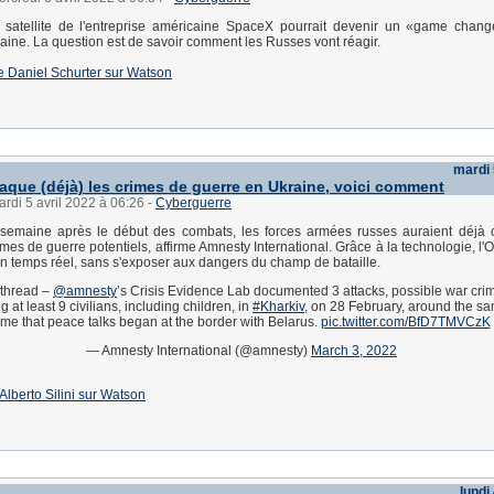
ar satellite de l'entreprise américaine SpaceX pourrait devenir un «game chan
aine. La question est de savoir comment les Russes vont réagir.
 de Daniel Schurter sur Watson
mardi 
aque (déjà) les crimes de guerre en Ukraine, voici comment
ardi 5 avril 2022 à 06:26
-
Cyberguerre
semaine après le début des combats, les forces armées russes auraient déjà
imes de guerre potentiels, affirme Amnesty International. Grâce à la technologie, l
 temps réel, sans s'exposer aux dangers du champ de bataille.
thread –
@amnesty
’s Crisis Evidence Lab documented 3 attacks, possible war cri
ing at least 9 civilians, including children, in
#Kharkiv
, on 28 February, around the s
ime that peace talks began at the border with Belarus.
pic.twitter.com/BfD7TMVCzK
— Amnesty International (@amnesty)
March 3, 2022
d'Alberto Silini sur Watson
lundi