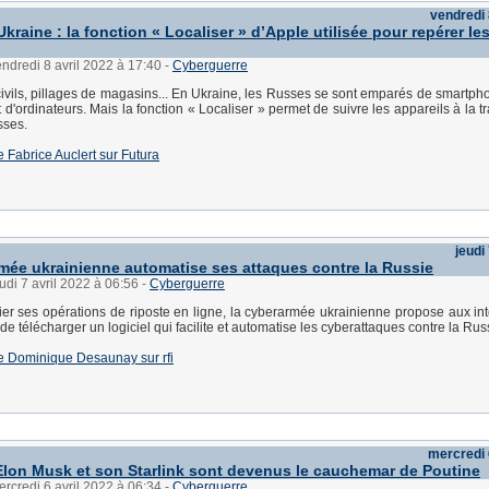
vendredi 
kraine : la fonction « Localiser » d’Apple utilisée pour repérer le
endredi 8 avril 2022 à 17:40
-
Cyberguerre
civils, pillages de magasins... En Ukraine, les Russes se sont emparés de smartpho
 d'ordinateurs. Mais la fonction « Localiser » permet de suivre les appareils à la t
sses.
 de Fabrice Auclert sur Futura
jeudi
mée ukrainienne automatise ses attaques contre la Russie
eudi 7 avril 2022 à 06:56
-
Cyberguerre
ifier ses opérations de riposte en ligne, la cyberarmée ukrainienne propose aux in
e télécharger un logiciel qui facilite et automatise les cyberattaques contre la Rus
 de Dominique Desaunay sur rfi
mercredi 
on Musk et son Starlink sont devenus le cauchemar de Poutine
ercredi 6 avril 2022 à 06:34
-
Cyberguerre