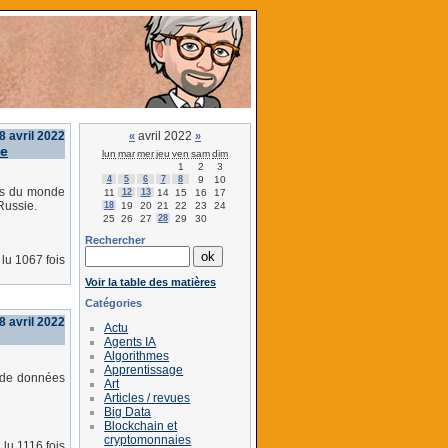
8 avril 2022
avril 2022
«
»
ne
lun
mar
mer
jeu
ven
sam
dim
1
2
3
4
5
6
7
8
9
10
res du monde
11
12
13
14
15
16
17
Russie.
18
19
20
21
22
23
24
25
26
27
28
29
30
Rechercher
lu 1067 fois
Voir la table des matières
Catégories
8 avril 2022
Actu
Agents IA
Algorithmes
Apprentissage
s de données
Art
Articles / revues
Big Data
Blockchain et
cryptomonnaies
lu 1116 fois