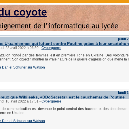
du coyote
jeudi 2
es Ukrainiennes qui luttent contre Poutine grâce à leur smartpho
eudi 28 avril 2022 à 06:50
-
Cyberguerre
ttalion, fondé par des femmes, est en première ligne en Ukraine. Des volontai
iennent. Son objectif: montrer la vraie nature de la guerre d'agression que mène la 
 de Daniel Schurter sur Watson
lundi 1
reux que Wikileaks, «DDoSecrets» est le cauchemar de Poutine
undi 18 avril 2022 à 17:51
-
Cyberguerre
e de communication est devenue le point central des hackers et des chercheur
erre en Ukraine.
 de Daniel Schurter sur Watson