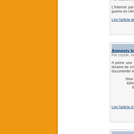
L'Internet p
guerre en Ukr
Lire l'article
Amnesty tr
Par coyote, m
A peine une 
dizaine de cr
documenter en
New 
kill
t
Lire l'article 