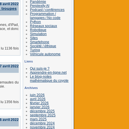
Pandémie
8 avril 2022
Perplexity AI
s troupes
Podcast / conférences
Programmation /
langages / No code
Python
nes, d'iPad,
Réseaux sociaux
race, et donc
Robotique
Simulation
Sites
Smartphone
Société / éthique
lu 1136 fois
Turing
Véhicule autonome
Liens
 7 avril 2022
Qui suis-je ?
Apprendre-en-ligne.net
Le blog-notes
mathématique du coyote
ternautes du
sie.
Archives
juin 2026
avril 2026
lu 1356 fois
février 2026
janvier 2026
décembre 2025
septembre 2025
mars 2025
6 avril 2022
décembre 2024
novembre 2024