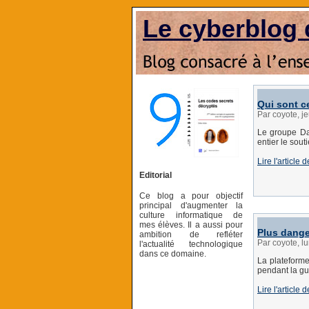
Le cyberblog 
Qui sont c
Par coyote, j
Le groupe Da
entier le sout
Lire l'article
Editorial
Ce blog a pour objectif
principal d'augmenter la
culture informatique de
mes élèves. Il a aussi pour
Plus dange
ambition de refléter
Par coyote, l
l'actualité technologique
dans ce domaine.
La plateform
pendant la gu
Lire l'article