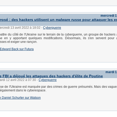
mercredi 1
rrosé : des hackers utilisent un malware russe pour attaquer les e
ercredi 13 avril 2022 à 18:02
-
Cyberguerre
attre du côté de l'Ukraine sur le terrain de la cyberguerre, un groupe de hackers 
e en y apportant quelques modifications. Désormais, ils s'en servent pour a
usses et exiger une rançon.
 d'Edward Back sur Futura
mardi 1
 FBI a déjoué les attaques des hackers d'élite de Poutine
ardi 12 avril 2022 à 07:30
-
Cyberguerre
sse de l'Ukraine est marquée par des crimes de guerre présumés. Mais des vague
 également dans le cyberespace.
 de Daniel Schurter sur Watson