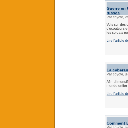
Guerre en U
russes
Par coyote, v
Vols sur des 
d'écouteurs et
les soldats ru
Lire l'article
La cyberar
Par coyote, j
Afin d’intens
monde entier d
Lire l'article
Comment El
Par coyote, m