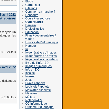
Blogs
Carnet noir
Citations
Comment ça marche ?
3 avril 2022
Concours
ntreprises
Cours / ressources
Cyberguerre
Demain
Droit et justice
Education
a recyclé un
Films / documentaires /
ttaquer les
vidéos
Histoire de l'informatique
Humour
IA
lu 1124 fois
IA génératives d'images
IA génératives de textes
IA génératives de vidéos
Il y a de l'info, là ?
Images numériques
2 avril 2022
Info en DO
Insolite
Internet
Jeux
s d'attaques
Livres / ebooks
Logiciels / applets
Malwares / sécurité
Métavers
Métiers
lu 1163 fois
NotebookLM
OC informatique
Ordinateur quantique