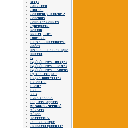
Blogs
Carnet noir
Citations
Comment ça marche ?
Concours
Cours / ressources
Cyberguerre
Demain
Droit et justice
Education
Films / documentaires /
vidéos
Histoire de l'informatique
Humour
IA
IA génératives d'images
IA génératives de textes
IA génératives de vidéos
Il y a de l'info, là ?
Images numériques
Info en DO
Insolite
Internet
Jeux
Livres / ebooks
Logiciels / applets
Malwares / sécurité
Métavers
Métiers
NotebookLM
OC informatique
Ordinateur quantique