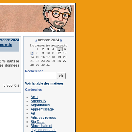
ctobre 2024
octobre 2024
«
»
 monde
lun
mar
mer
jeu
ven
sam
dim
1
2
3
4
6
5
8
9
10
11
13
7
12
14
15
16
17
18
19
20
21
22
23
24
25
26
27
32 % dans le
28
29
30
31
des données
Rechercher
Voir la table des matières
lu 800 fois
Catégories
Actu
Agents IA
Algorithmes
Apprentissage
Art
Articles / revues
Big Data
Blockchain et
cryptomonnaies