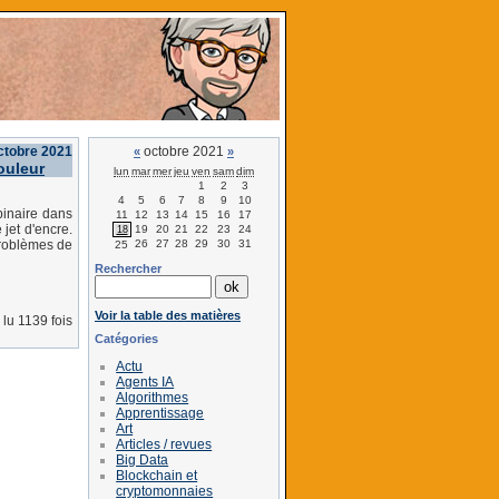
octobre 2021
octobre 2021
«
»
ouleur
lun
mar
mer
jeu
ven
sam
dim
1
2
3
4
5
6
7
8
9
10
binaire dans
11
12
13
14
15
16
17
jet d'encre.
19
20
21
22
23
24
18
26
27
28
29
30
31
problèmes de
25
Rechercher
Voir la table des matières
lu 1139 fois
Catégories
Actu
Agents IA
Algorithmes
Apprentissage
Art
Articles / revues
Big Data
Blockchain et
cryptomonnaies