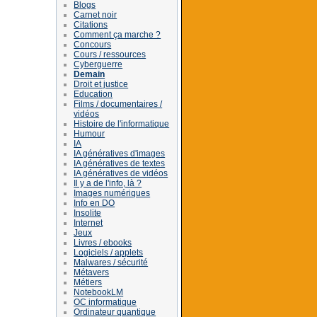
Blogs
Carnet noir
Citations
Comment ça marche ?
Concours
Cours / ressources
Cyberguerre
Demain
Droit et justice
Education
Films / documentaires /
vidéos
Histoire de l'informatique
Humour
IA
IA génératives d'images
IA génératives de textes
IA génératives de vidéos
Il y a de l'info, là ?
Images numériques
Info en DO
Insolite
Internet
Jeux
Livres / ebooks
Logiciels / applets
Malwares / sécurité
Métavers
Métiers
NotebookLM
OC informatique
Ordinateur quantique