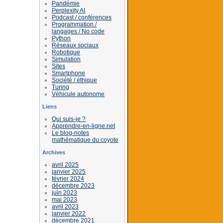
Pandémie
Perplexity AI
Podcast / conférences
Programmation /
langages / No code
Python
Réseaux sociaux
Robotique
Simulation
Sites
Smartphone
Société / éthique
Turing
Véhicule autonome
Liens
Qui suis-je ?
Apprendre-en-ligne.net
Le blog-notes
mathématique du coyote
Archives
avril 2025
janvier 2025
février 2024
décembre 2023
juin 2023
mai 2023
avril 2023
janvier 2022
décembre 2021