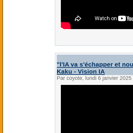
"l'IA va s'échapper et no
Kaku - Vision IA
Par coyote, lundi 6 janvier 202