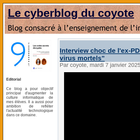
Le cyberblog du coyote
Interview choc de l'ex-PD
virus mortels"
Par coyote, mardi 7 janvier 202
Editorial
Ce blog a pour objectif
principal d'augmenter la
culture informatique de
mes élèves. Il a aussi pour
ambition de refléter
l'actualité technologique
dans ce domaine.