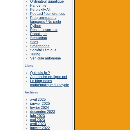
Ordinateur quantique
Pandémie
Perplexity AI
Podcast / conférences
Programmation /
langages / No code
Python
Réseaux sociaux
Robotique
Simulation
Sites
Smartphone
Société / éthique
Turing
Véhicule autonome
Liens
Qui suis-je ?
Apprendre-en-ligne.net
Le blog-notes
mathématique du coyote
Archives
avril 2025
janvier 2025
février 2024
décembre 2023
juin 2023
mai 2023
avril 2023
janvier 2022