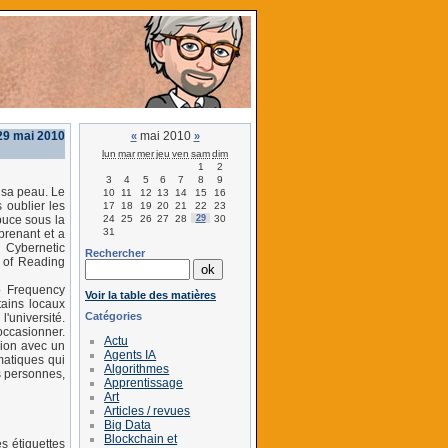
29 mai 2010
mai 2010
«
»
lun
mar
mer
jeu
ven
sam
dim
1
2
3
4
5
6
7
8
9
 sa peau. Le
10
11
12
13
14
15
16
s oublier les
17
18
19
20
21
22
23
24
25
26
27
28
29
30
 puce sous la
31
prenant et a
 Cybernetic
Rechercher
y of Reading
o Frequency
Voir la table des matières
tains locaux
Catégories
l'université.
occasionner.
Actu
xion avec un
Agents IA
matiques qui
Algorithmes
s personnes,
Apprentissage
Art
Articles / revues
Big Data
Blockchain et
s étiquettes