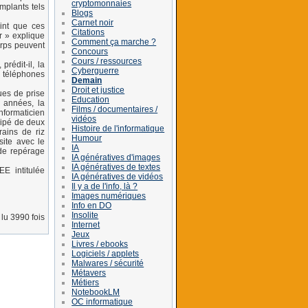
cryptomonnaies
mplants tels
Blogs
Carnet noir
int que ces
Citations
r » explique
Comment ça marche ?
orps peuvent
Concours
Cours / ressources
rédit-il, la
Cyberguerre
s téléphones
Demain
Droit et justice
ques de prise
Education
s années, la
Films / documentaires /
nformaticien
vidéos
quipé de deux
Histoire de l'informatique
ains de riz
Humour
site avec le
IA
 de repérage
IA génératives d'images
IA génératives de textes
E intitulée
IA génératives de vidéos
Il y a de l'info, là ?
Images numériques
Info en DO
Insolite
lu 3990 fois
Internet
Jeux
Livres / ebooks
Logiciels / applets
Malwares / sécurité
Métavers
Métiers
NotebookLM
OC informatique