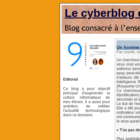
Le cyberblog 
Un homme i
Par coyote, 
Un chercheur 
virus s'est en
antivirus dan
peau peut-ell
d'ailleurs é
Editorial
Intelligence 
(Royaume-Uni
Ce blog a pour objectif
Ce chercheur
principal d'augmenter la
Identificatio
culture informatique de
sécurisés et s
mes élèves. Il a aussi pour
Le but de l'e
ambition de refléter
Elle a été po
l'actualité technologique
ordinateur vo
dans ce domaine.
ont communiqu
le virus aurai
« T'as pas de
Plus sophisti