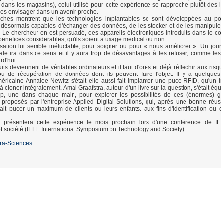
 dans les magasins), celui utilisé pour cette expérience se rapproche plutôt des i
 les envisager dans un avenir proche.
ches montrent que les technologies implantables se sont développées au po
 désormais capables d'échanger des données, de les stocker et de les manipule
Le chercheur en est persuadé, ces appareils électroniques introduits dans le c
bénéfices considérables, qu'ils soient à usage médical ou non.
sation lui semble inéluctable, pour soigner ou pour « nous améliorer ». Un jour, p
ale ira dans ce sens et il y aura trop de désavantages à les refuser, comme le
rd'hui.
its deviennent de véritables ordinateurs et il faut d'ores et déjà réfléchir aux ris
ou de récupération de données dont ils peuvent faire l'objet. Il y a quelque
méricaine Annalee Newitz s'était elle aussi fait implanter une puce RFID, qu'un i
à cloner intégralement. Amal Graafstra, auteur d'un livre sur la question, s'était é
ip, une dans chaque main, pour explorer les possibilités de ces (énormes) gr
 proposés par l'entreprise Applied Digital Solutions, qui, après une bonne réus
nait pucer un maximum de clients ou leurs enfants, aux fins d'identification ou
présentera cette expérience le mois prochain lors d'une conférence de IEE
t société (IEEE International Symposium on Technology and Society).
ra-Sciences