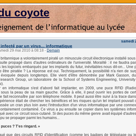
du coyote
samedi 
nfecté par un virus... informatique
samedi 29 mai 2010 à 08:18
-
Demain
britannique a volontairement piraté un minuscule circuit électronique installé sous
suite propagé dans d'autres ordinateurs de l'université. Moralité : il ne faudra pa
s les logiciels embarqués par les implants du futur, inévitables nous dit-on... Une
e être piratée ? La réponse est oui. Techniquement, la possibilité n'a rien de sur
té évoquée depuis longtemps. Elle vient d'être démontrée par Mark Gasson, du
Research Group, un laboratoire de la School of Systems Engineering, Universit
).
 en informatique s'est d'abord fait implanter, en 2009, une puce RFID (Radi
n) sous la peau de sa main gauche. Grâce à elle, il peut ouvrir les portes de cer
e fait reconnaître par son téléphone mobile. Il peut aussi être suivi à la trace dans 
xpérience était de chercher les bénéfices et les risques qu'un tel implant pouvait 
ussée un cran plus loin avec l'introduction d'un virus informatique par une conne
lontairement contaminé. Ce virus a pu ensuite se copier dans les systèmes infor
é avec ce circuit sous-cutané. Si des puces du même genre avait équipé d'autre
t pu se propager parmi les humains...
 puces ? T'es ringard. »
qué que des circuits RFID d'identification (comme les badges de télépéage ou le