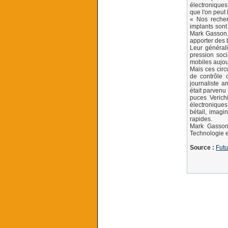
électroniques
que l'on peut
« Nos recher
implants sont
Mark Gasson. 
apporter des 
Leur générali
pression soci
mobiles aujou
Mais ces circu
de contrôle 
journaliste a
était parvenu 
puces Verich
électroniques
bétail, imagi
rapides.
Mark Gasson 
Technologie e
Source :
Futu