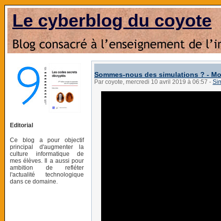
Le cyberblog du coyote
Sommes-nous des simulations ? - Mo
Par coyote, mercredi 10 avril 2019 à 06:57
-
Si
Editorial
Ce blog a pour objectif
principal d'augmenter la
culture informatique de
mes élèves. Il a aussi pour
ambition de refléter
l'actualité technologique
dans ce domaine.