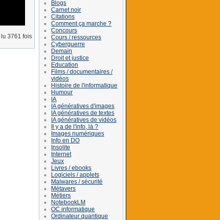
Blogs
Carnet noir
Citations
Comment ça marche ?
Concours
lu 3761 fois
Cours / ressources
Cyberguerre
Demain
Droit et justice
Education
Films / documentaires /
vidéos
Histoire de l'informatique
Humour
IA
IA génératives d'images
IA génératives de textes
IA génératives de vidéos
Il y a de l'info, là ?
Images numériques
Info en DO
Insolite
Internet
Jeux
Livres / ebooks
Logiciels / applets
Malwares / sécurité
Métavers
Métiers
NotebookLM
OC informatique
Ordinateur quantique