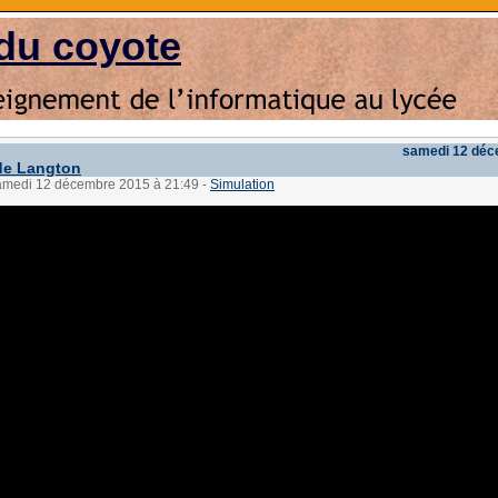
du coyote
samedi 12 déc
de Langton
samedi 12 décembre 2015 à 21:49
-
Simulation