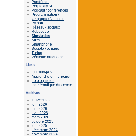
Pandémie
Perplexity AI
Podcast / conférences
Programmation /
langages / No code
Python
Réseaux sociaux
Robotique
Simulation
Sites
Smartphone
Société / éthique
Turing
Véhicule autonome
Liens
Qui suis-je ?
Apprendre-en-ligne.net
Le blog-notes
mathématique du coyote
Archives
juillet 2026
juin 2026
mai 2026
avril 2026
mars 2026
octobre 2025
juin 2025
décembre 2024
novembre 2024