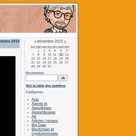
embre 2015
décembre 2015
«
»
lun
mar
mer
jeu
ven
sam
dim
1
2
3
4
5
6
7
8
9
10
11
12
13
14
15
16
17
18
19
20
21
22
23
24
25
26
27
28
29
30
31
Rechercher
Voir la table des matières
Catégories
Actu
Agents IA
Algorithmes
Apprentissage
Art
Articles / revues
Big Data
Blockchain et
cryptomonnaies