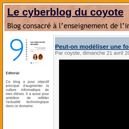
Le cyberblog du coyote
Peut-on modéliser une f
Par coyote, dimanche 21 avril 
Editorial
Ce blog a pour objectif
principal d'augmenter la
culture informatique de
mes élèves. Il a aussi pour
ambition de refléter
l'actualité technologique
dans ce domaine.