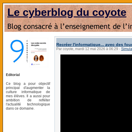
Le cyberblog du coyote
Recréer l'informatique... avec des fo
Par coyote, mardi 12 mai 2026 à 06:29
-
Simula
Editorial
Ce blog a pour objectif
principal d'augmenter la
culture informatique de
mes élèves. Il a aussi pour
ambition de refléter
l'actualité technologique
dans ce domaine.