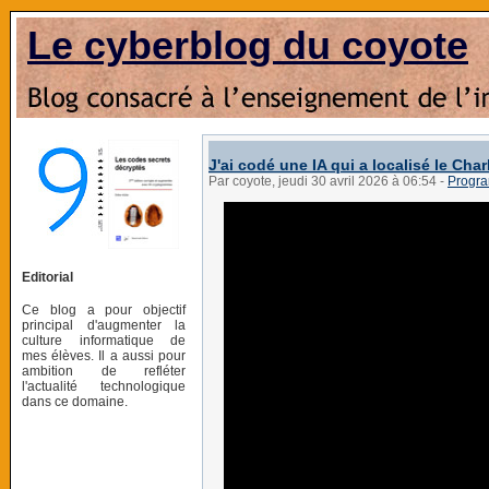
Le cyberblog du coyote
J'ai codé une IA qui a localisé le Cha
Par coyote, jeudi 30 avril 2026 à 06:54
-
Progra
Editorial
Ce blog a pour objectif
principal d'augmenter la
culture informatique de
mes élèves. Il a aussi pour
ambition de refléter
l'actualité technologique
dans ce domaine.