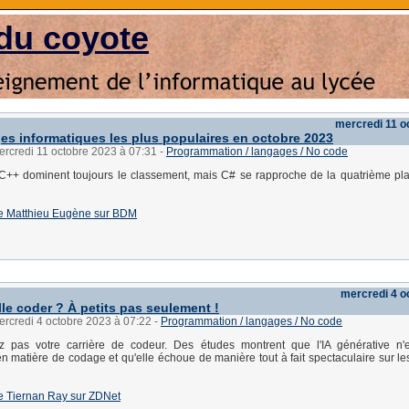
du coyote
mercredi 11 o
es informatiques les plus populaires en octobre 2023
ercredi 11 octobre 2023 à 07:31
-
Programmation / langages / No code
 C++ dominent toujours le classement, mais C# se rapproche de la quatrième p
e de Matthieu Eugène sur BDM
mercredi 4 o
lle coder ? À petits pas seulement !
ercredi 4 octobre 2023 à 07:22
-
Programmation / langages / No code
 pas votre carrière de codeur. Des études montrent que l'IA générative n'e
n matière de codage et qu'elle échoue de manière tout à fait spectaculaire sur l
 de Tiernan Ray sur ZDNet