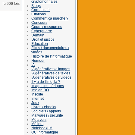
cryptomonnaies
lu 906 fois
Blogs
Carnet noir
Citations
Comment ça marche ?
Concours
Cours / ressources
Cyberguerre
Demain
Droit et justice
Education
Films / documentaires /
vidéos
Histoire de l'informatique
Humour
IA
IA génératives d'images
IA génératives de textes
IA génératives de vidéos
Il y a de l'info, là ?
Images numériques
Info en DO
Insolite
Internet
Jeux
Livres / ebooks
Logiciels / applets
Malwares / sécurité
Métavers
Métiers
NotebookLM
OC informatique