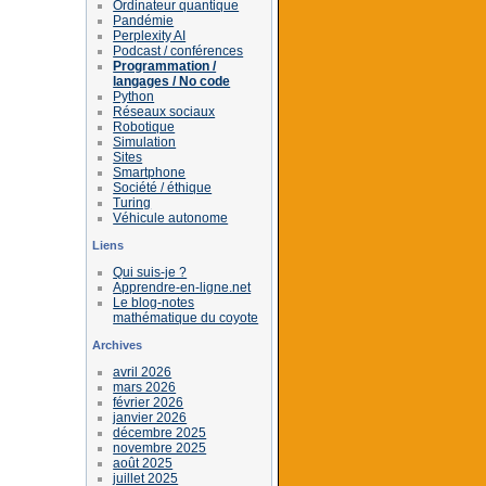
Ordinateur quantique
Pandémie
Perplexity AI
Podcast / conférences
Programmation /
langages / No code
Python
Réseaux sociaux
Robotique
Simulation
Sites
Smartphone
Société / éthique
Turing
Véhicule autonome
Liens
Qui suis-je ?
Apprendre-en-ligne.net
Le blog-notes
mathématique du coyote
Archives
avril 2026
mars 2026
février 2026
janvier 2026
décembre 2025
novembre 2025
août 2025
juillet 2025