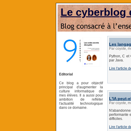
Le cyberblog 
Les langag
Par coyote, m
Python, C et
par Java.
Lire l'articl
Editorial
Ce blog a pour objectif
principal d'augmenter la
culture informatique de
mes élèves. Il a aussi pour
L'IA peut-e
ambition de refléter
Par coyote, m
l'actualité technologique
dans ce domaine.
N'abandonnez
performante e
difficiles.
Lire l'article