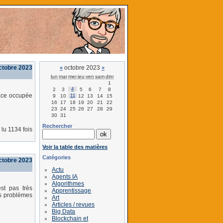
ctobre 2023
octobre 2023
«
»
lun
mar
mer
jeu
ven
sam
dim
1
2
3
4
5
6
7
8
lace occupée
9
10
11
12
13
14
15
16
17
18
19
20
21
22
23
24
25
26
27
28
29
30
31
Rechercher
lu 1134 fois
Voir la table des matières
Catégories
ctobre 2023
Actu
Agents IA
Algorithmes
st pas très
Apprentissage
es problèmes
Art
Articles / revues
Big Data
Blockchain et