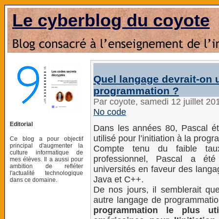
Le cyberblog du coyote
Quel langage devrait-on ut
programmation ?
Par coyote, samedi 12 juillet 2
No code
Editorial
Dans les années 80, Pascal ét
utilisé pour l’initiation à la pro
Ce blog a pour objectif
principal d'augmenter la
Compte tenu du faible taux
culture informatique de
professionnel, Pascal a ét
mes élèves. Il a aussi pour
ambition de refléter
universités en faveur des lang
l'actualité technologique
Java et C++.
dans ce domaine.
De nos jours, il semblerait que
autre langage de programmati
programmation le plus uti